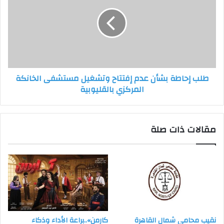
بشأن
عدم
إفتتاح
وتشغيل
مستشفى
الخانكة
المركزي
طلب إحاطة بشأن عدم إفتتاح وتشغيل مستشفى الخانكة
بالقليوبية
المركزي بالقليوبية
مقالات ذات صلة
نقيب محامي شمال القاهرة
كارمن»..براعة الأداء وذكاء