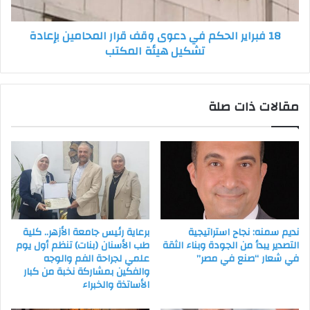
المحامين
بإعادة
18 فبراير الحكم في دعوى وقف قرار المحامين بإعادة
تشكيل
تشكيل هيئة المكتب
هيئة
المكتب
مقالات ذات صلة
نديم سمنه: نجاح استراتيجية
برعاية رئيس جامعة الأزهر.. كلية
التصدير يبدأ من الجودة وبناء الثقة
طب الأسنان (بنات) تنظم أول يوم
في شعار “صنع في مصر”
علمي لجراحة الفم والوجه
والفكين بمشاركة نخبة من كبار
الأساتذة والخبراء