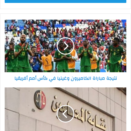
نتيجة
مباراة
الكاميرون
وغينيا
في
كأس
أمم
أفريقيا
نتيجة مباراة الكاميرون وغينيا في كأس أمم أفريقيا
18
فبراير
الحكم
في
دعوى
وقف
قرار