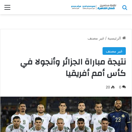
بحث عن
الق
الرئيسية
/
غير مصنف
غير مصنف
نتيجة مباراة الجزائر وأنجولا في
كأس أمم أفريقيا
20
0