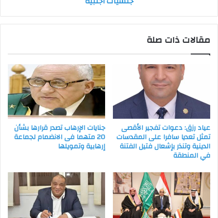
جنسيات أجنبية
مقالات ذات صلة
عياد رزق: دعوات تفجير الأقصى
جنايات الإرهاب تصدر قرارها بشأن
تمثل تعديا سافرا على المقدسات
20 متهما فى الانضمام لجماعة
الدينية وتنذر بإشعال فتيل الفتنة
إرهابية وتمويلها
في المنطقة