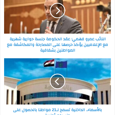
فهمي:
عقد
الحكومة
جلسة
حوارية
شهرية
مع
النائب عمرو فهمي: عقد الحكومة جلسة حوارية شهرية
الإعلاميين
مع الإعلاميين يؤكد حرصها على المصارحة والمكاشفة مع
يؤكد
المواطنين بشفافية
حرصها
على
المصارحة
بالأسماء..
والمكاشفة
الداخلية
مع
تسمح
المواطنين
لـ21
بشفافية
مواطنا
بالحصول
على
جنسيات
أجنبية
بالأسماء.. الداخلية تسمح لـ21 مواطنا بالحصول على