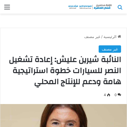
بحث عن
الق
الرئيسية
/
غير مصنف
غير مصنف
النائبة شيرين عليش: إعادة تشغيل
النصر للسيارات خطوة استراتيجية
هامة ودعم للإنتاج المحلي
4
0