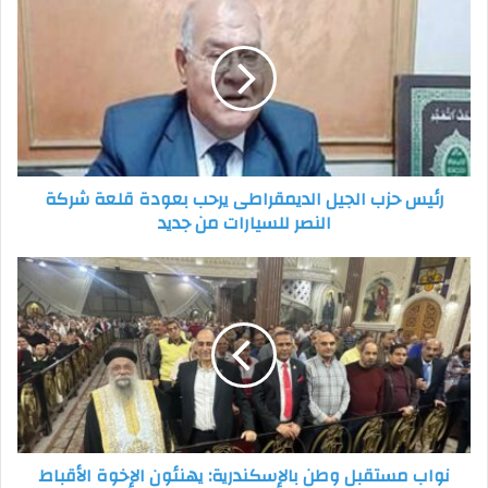
حزب
الجيل
الديمقراطى
يرحب
بعودة
قلعة
شركة
النصر
رئيس حزب الجيل الديمقراطى يرحب بعودة قلعة شركة
للسيارات
النصر للسيارات من جديد
من
جديد
نواب
مستقبل
وطن
بالإسكندرية:
يهنئون
الإخوة
الأقباط
بعيد
"ماري
نواب مستقبل وطن بالإسكندرية: يهنئون الإخوة الأقباط
جرجس