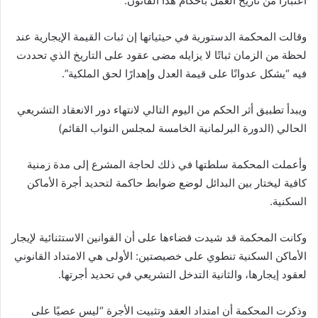
اعتبارا من تاريخ العمل بأحكام هذا القانون.
وقالت المحكمة الدستورية في حيثياتها إن ثبات القيمة الإيجارية عند
لحظة من الزمان ثباتًا لا يزايله مضى عقود على التاريخ الذي تحددت
فيه “يشكل عدوانًا على قيمة العدل وإهدارًا لحق الملكية”.
ويبدأ تطبيق أثر الحكم من اليوم التالي لانتهاء دور الانعقاد التشريعي
الحالي (الدورة البرلمانية الخامسة لمجلس النواب القائم)
وأعملت المحكمة سلطتها في ذلك لحاجة المشرع إلى مدة زمنية
كافية ليختار بين البدائل لوضع ضوابط حاكمة لتحديد أجرة الأماكن
السكنية.
وكانت المحكمة قد شيدت قضاءها على أن القوانين الاستثنائية لإيجار
الأماكن السكنية تنطوي على خصيصتين: الأولى هي الامتداد القانوني
لعقود إيجارها، والثانية التدخل التشريعي في تحديد أجرتها.
وذكرت المحكمة أن امتداد العقد وتثبيت الأجرة “ليس عصيًا على