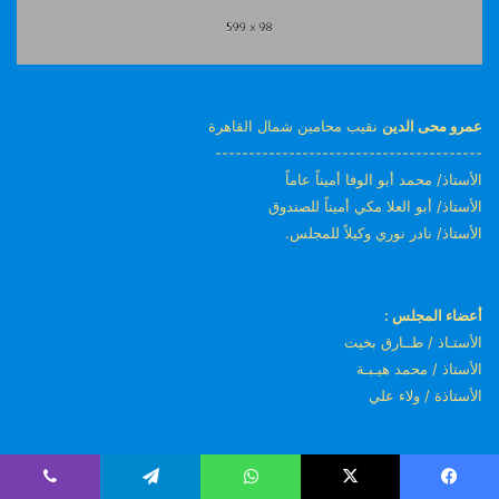
عمرو محى الدين
نقيب محامين شمال القاهرة
----------------------------------------
الأستاذ/ محمد أبو الوفا أميناً عاماً
الأستاذ/ أبو العلا مكي أميناً للصندوق
الأستاذ/ نادر نوري وكيلاً للمجلس.
أعضاء المجلس :
الأستـاذ / طــارق بخيت
الأستاذ / محمد هيـبـة
الأستاذة / ولاء علي
أعضاء المجلس :
يسبوك
‫X
واتساب
تيلقرام
ڤايبر