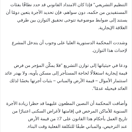
التنظيم التشريعي” فإذا كان الامتداد القانوني قد حدد نطاقًا بفئات
المستفيدين من حكمه، دون سواهم، فإن تحديد الأجرة يتعين دومًا أن
يستند إلى ضوابط موضوعية تتوخى تحقيق التوازن بين طرفي
العلاقة الإيجارية.
وشددت المحكمة الدستورية العليا على وجوب أن يتدخل المشرع
لإحداث هذا التوازن.
ودعا في حيثياتها إلى توازن التشريع “فلا يمكّن المؤجر من فرض
قيمة إيجارية استغلالًا لحاجة المستأجر إلى مسكن يأويه، ولا يهدر عائد
استثمار الأموال – قيمة الأرض والمباني – بثبات أجرتها بخسًا لذلك
العائد فيحيله عدمًا”.
وأضافت المحكمة أن النصين المطعون عليهما قد حظرا زيادة الأجرة
السنوية للأماكن المرخص في إقامتها لأغراض السكنى اعتبارًا من
تاريخ العمل بأحكام هذا القانون على 7٪ من قيمة الأرض
عند الترخيص، والمباني طبقًا للتكلفة الفعلية وقت البناء.