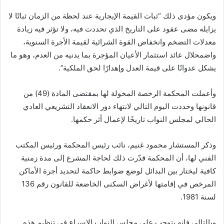
ويكون مؤدى ذلك “ثبات القيمة الإيجارية عند لحظة من الزمان ثباتًا لا
يزايله مضى عقود على التاريخ الذي تحددت فيه، ولا تؤثر فيه زيادة
معدلات التضخم وانخفاض القوة الشرائية لقيمة الأجرة السنوية،
واضمحلال عائد استثمار الأعيان المؤجرة بما يدنيه من العدم، وهو ما
يشكل عدوانًا على قيمة العدل وإهدارًا لحق الملكية”.
وأعملت المحكمة الرخصة المخولة لها بمقتضى المادة (49) من
قانونها وحددت اليوم التالي لانتهاء دور الانعقاد التشريعي العادي
الحالي لمجلس النواب تاريخًا لإعمال أثر حكمها.
وذكر المستشار محمود غنيم، نائب رئيس المحكمة ورئيس المكتب
الفني لها، أن المحكمة قدّرت ذلك لحاجة المشرع إلى مدة زمنية
كافية ليختار بين البدائل لوضع ضوابط حاكمة لتحديد أجرة الأماكن
المرخص في إقامتها لأغراض السكنى الخاضعة للقانون رقم 136
لسنة 1981.
وبالتالي فإنه يتوجب على مجلس النواب الإسراع في تنظيم هذه