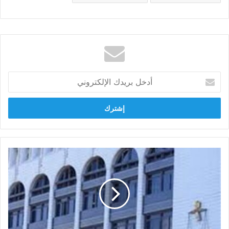
أدخل
بريدك
الإلكتروني
"جنايات
المنيا"
تؤجل
قضية
المحامين
الثلاثة
إلى
دور