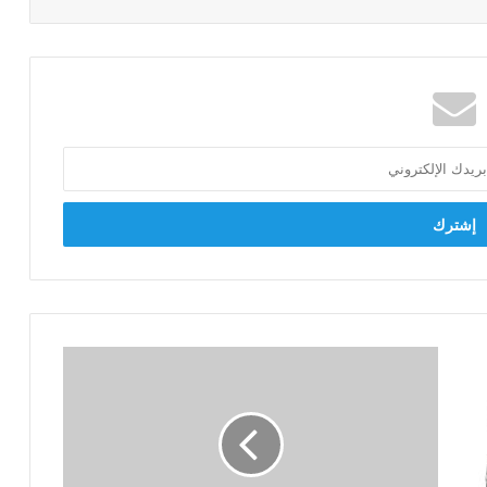
طلب
إحاطة
بشأن
تراجع
إنتاج
الزيتون