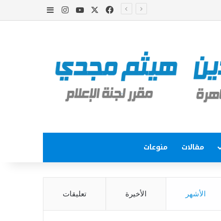
‫X
فيسبوك
‫YouTube
انستقرام
إضافة عمود جا
مقالات
منوعات
الأشهر
الأخيرة
تعليقات