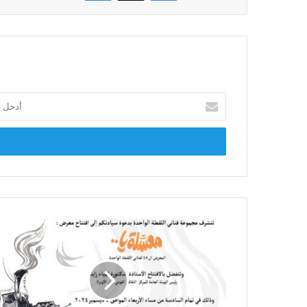
أدخل
بريدك
الإلكتروني
معرض
(
معسلة
يا
..
)