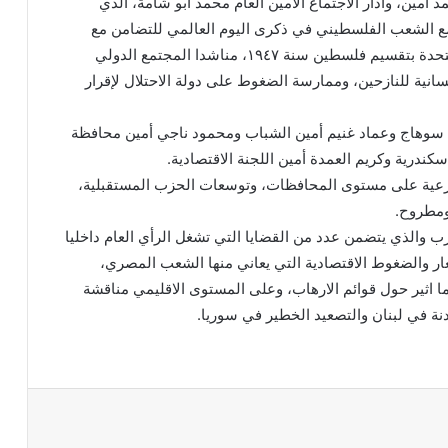
مين، وأدار الاجتماع الامين العام محمد أبو شامة، الذي
مع الشعب الفلسطيني في ذكرى اليوم العالمي للتضامن مع
الشعب الفلسطيني، والذي يوافق ذكرى قرار الامم المتحدة بتقسيم فلسطين سنة ١٩٤٧، مناشدا المجتمع الدولي
انية للنازحين، وممارسة الضغوط على دولة الاحتلال لإقرار
 سوهاج وعماد غنيم أمين الشباب ومحمود ناجي أمين محافظة
ندرية وكريم العمدة أمين اللجنة الاقتصادية.
فرعية على مستوى المحافظات، وتوسعات الحزب المستقبلية،
ومطروح.
زب والذي يتضمن عدد من القضايا التي تشغل الرأي العام داخليا
سعار والضغوط الاقتصادية التي يعاني منها الشعب المصري،
ا اثير حول قوائم الارهاب، وعلى المستوى الاقليمي مناقشة
ة في لبنان والتصعيد الخطير في سوريا.