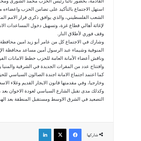
القادمة، بحضور نائبا رئيس الحزب محمد الشورى ومحمد أ
استهل الاجتماع بالتأكيد على تضامن الحزب واعضاءه 
لإغاثة أهالي قطاع غزة، وتسهيل دخول المساعدات الانس
وقف فوري لأطلاق النار.
وشارك في الاجتماع كل من عامر أبو زيد امين محافظة
المنوفية وشيماء عبد الرسول أمين مساعد محافظة الإسك
وناقش أعضاء الأمانة العامة للحزب خطط الامانات ال
وافتتاح عدد من المقرات الجديدة في الشرقية والمنيا 
كما اعتمد اجتماع الامانة اجندة الصالون السياسي للح
وخارجيا، وفي مقدمتها قانون الايجار القديم وغلاء الا
وكذلك مدى تقبل الشارع السياسي لعودة الاخوان بعد م
التصعيد في الشرق الاوسط ومستقبل المنطقة بعد الهدن
فيسبوك
‫X
لينكدإن
شاركها