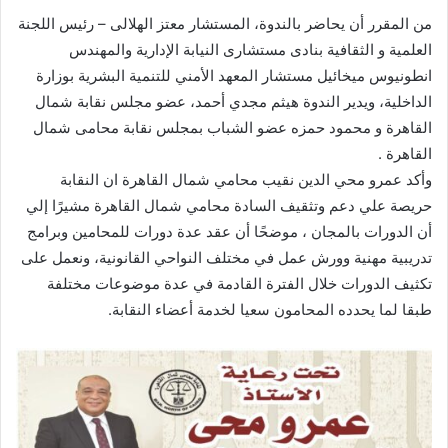
من المقرر أن يحاضر بالندوة، المستشار معتز الهلالى – رئيس اللجنة
العلمية و الثقافية بنادى مستشارى النيابة الإدارية والمهندس
انطونيوس ميخائيل مستشار المعهد الأمني للتنمية البشرية بوزارة
الداخلية، ويدير الندوة هيثم مجدي أحمد، عضو مجلس نقابة شمال
القاهرة و محمود حمزه عضو الشباب بمجلس نقابة محامى شمال
القاهرة .
وأكد عمرو محي الدين نقيب محامي شمال القاهرة ان النقابة
حريصة علي دعم وتثقيف السادة محامي شمال القاهرة مشيرًا إلي
أن الدورات بالمجان ، موضحًا أن عقد عدة دورات للمحامين وبرامج
تدريبية مهنية وورش عمل في مختلف النواحي القانونية، ونعمل على
تكثيف الدورات خلال الفترة القادمة في عدة موضوعات مختلفة
طبقا لما يحدده المحامون سعيا لخدمة أعضاء النقابة.