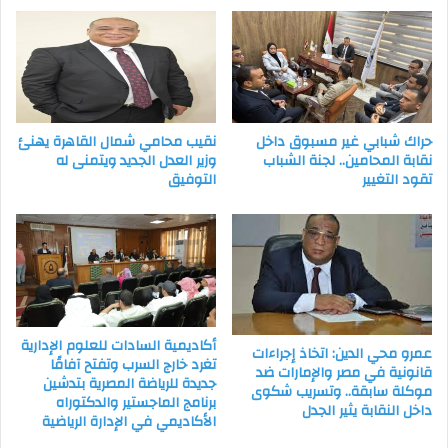
في
مصر
حراك شبابي غير مسبوق داخل
نقيب محامي شمال القاهرة يهنئ
نقابة المحامين.. لجنة الشباب
وزير العدل الجديد ويتمنى له
تقود التغيير
التوفيق
أكاديمية السادات للعلوم الإدارية
عمرو محي الدين: اتخاذ إجراءات
تغرد خارج السرب وتفتح آفاقًا
قانونية في مصر والإمارات ضد
جديدة للرياضة المصرية بتدشين
موكلة سابقة.. وتسريب شكوى
برنامج الماجستير والدكتوراه
داخل النقابة يثير الجدل
الأكاديمي في الإدارة الرياضية