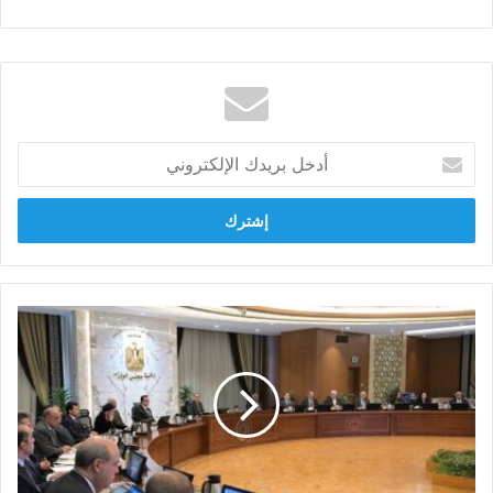
أدخل
بريدك
الإلكتروني
أهم
القرارات
الحكومية
اليوم
في
العدد
288
بجريدة