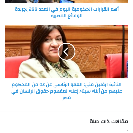
الوقائع
أهم القرارات الحكومية اليوم في العدد 288 بجريدة
المصرية
الوقائع المصرية
النائبة
ايفلين
متى:
العفو
الرئاسي
عن
٥٤
من
المحكوم
النائبة ايفلين متى: العفو الرئاسي عن ٥٤ من المحكوم
عليهم
عليهم من أبناء سيناء إعلاء لمفهوم حقوق الإنسان في
من
مصر
أبناء
سيناء
إعلاء
لمفهوم
مقالات ذات صلة
حقوق
الإنسان