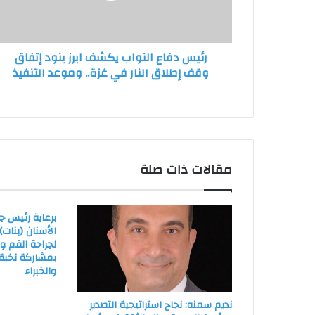
إتفاق
وقف
إطلاق
رئيس دفاع النواب يكشف ابرز بنود إتفاق
النار
وقف إطلاق النار في غزة.. وموعد التنفيذ
في
غزة..
وموعد
التنفيذ
مقالات ذات صلة
برعاية رئيس ج
الأسنان (بنات
لجراحة الفم و
بمشاركة نخبة 
والخبراء
نديم سمنه: نجاح استراتيجية التصدير