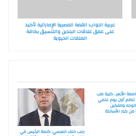
على
عمق
علاقات
عربية النواب: القمة المصرية الإماراتية تأكيد
البلدين
على عمق علاقات البلدين والتنسيق بكافة
والتنسيق
الملفات الحيوية
بكافة
الملفات
الحيوية
امعة الأزهر.. كلية طب
) تنظم أول يوم علمي
الوجه والفكين
من كبار الأساتذة
رجب خلف المرسي: كلمة الرئيس في