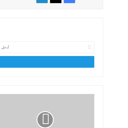
أدخل
بريدك
الإلكتروني
رئيس
دفاع
النواب
يكشف
ابرز
بنود