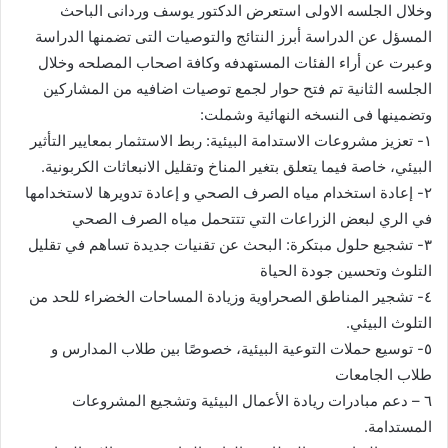
وخلال الجلسه الاولى استعرض الدكتور يوسف وردانى الباحث
المسؤل عن الدراسة أبرز النتائج والتوصيات التى تضمنها الدراسة
وعبرت عن أراء الفئات المستهدفه وكافة اصحاب المصلحه وخلال
الجلسه الثانية تم فتح حوار لجمع توصيات اضافيه من المشاركين
وتضمينها فى النسخه النهائية وشملت:
١- تعزيز مشروعات الاستدامة البيئية: ربط الاستثمار بمعايير التأثير
البيئي، خاصة فيما يتعلق بتغير المناخ وتقليل الانبعاثات الكربونية.
٢- إعادة استخدام مياه الصرف الصحي و إعادة تدويرها لاستخدامها
في الري لبعض الزراعات التي تتتحمل مياه الصرف الصحي
٣- تشجيع حلول مبتكرة: البحث عن تقنيات جديدة تساهم في تقليل
التلوث وتحسين جودة الحياة
٤- تشجير المناطق الصحراوية وزيادة المساحات الخضراء للحد من
التلوث البيئي.
٥- توسيع حملات التوعية البيئية، خصوصًا بين طلاب المدارس و
طلاب الجامعات
٦ – دعم مبادرات ريادة الأعمال البيئية وتشجيع المشروعات
المستدامة.