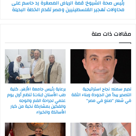
رئيس صحة الشيوخ: قمة الرياض المصغرة رد حاسم على
محاولات
محاولات تهجير الفلسطينيين ومصر تقدم الخطة البديلة
تهجير
الفلسطينيين
ومصر
تقدم
مقالات ذات صلة
الخطة
البديلة
نديم سمنه: نجاح استراتيجية
برعاية رئيس جامعة الأزهر.. كلية
التصدير يبدأ من الجودة وبناء الثقة
طب الأسنان (بنات) تنظم أول يوم
في شعار “صنع في مصر”
علمي لجراحة الفم والوجه
والفكين بمشاركة نخبة من كبار
الأساتذة والخبراء