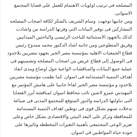
المصلحه فى ترتيب اولويات الاهتمام للعمل على قضايا المجتمع
الاسوانى.
ومن جانبها توجهت وسام الشريف بالشكر لكافة اصحاب المصلحه
المشاركين فى توفير البيانات التى وفرتها الدراسة من واشادت
كذلك بالجهود الاستثنائية للباحث الرئيسى والباحثين الميدانيين
وفريق المتطوعين ومن جانبه اشاد الدكتور محمد ممدوح رئيس
قطاع الجمعيات الاهليه بمؤسسة مصر الخير بجهود مصريين بلاحدود
فى الوصول إلى قطاع عريض من اصحاب المصلحه وتضمينهم فى
عملية جمع البيانات والمناقشات الواعية حول اوضاع ومدى انفاذ
أهداف التنمية المستدامة فى اسوان. كما نظمت مؤسسة مصريين
بلاحدود و مؤسسة مصر الخير لقاءا جانبيا على هامش المؤتمر مع
المهندس عمرو لاشين نائب محافظ اسوان لمناقشة أبرز القضايا
التى تناولتها الدراسه والدور المتوقع للمجتمع المدنى فى صياغة
تدخلات تسهم بشكل قوى فى توطين اهداف التنمية المستدامة
للمحافظة وتركز على البعد البيئي والاقتصادى بشكل خاص وعلى
تعزيز الوعى المجتمعى بأهمية التغيرات المخططه وتاثيرها على
جودة حياة المواطنين فى اسوان.