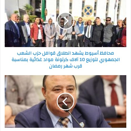
أسيوط
يشهد
انطلاق
قوافل
حزب
الشعب
الجمهوري
لتوزيع
محافظ أسيوط يشهد انطلاق قوافل حزب الشعب
10
الجمهوري لتوزيع 10 آلاف كرتونة مواد غذائية بمناسبة
آلاف
قرب شهر رمضان
كرتونة
مواد
غذائية
رئيس
بمناسبة
صحة
قرب
الشيوخ:
شهر
قمة
رمضان
الرياض
المصغرة
رد
حاسم
على