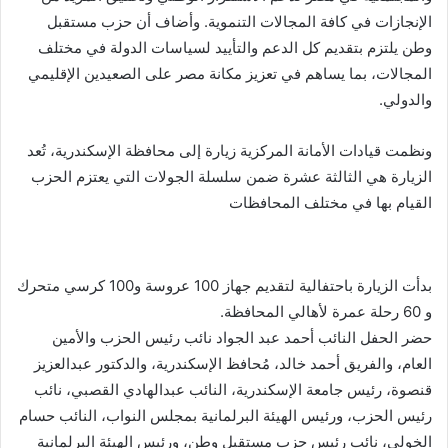
الإنجازات في كافة المجالات التنموية. وأضاف أن حزب مستقبل
وطن يلتزم بتقديم كل الدعم والتأييد لسياسات الدولة في مختلف
المجالات، بما يساهم في تعزيز مكانة مصر على الصعيدين الإقليمي
والدولي.
ونظمت قيادات الأمانة المركزية زيارة إلى محافظة الإسكندرية، تُعد
الزيارة هي الثالثة عشرة ضمن سلسلة الجولات التي يعتزم الحزب
القيام بها في مختلف المحافظات
بدأت الزيارة باحتفالية لتقديم جهاز 100 عروسة و100 كرسي متحرك
و 60 رحلة عمرة لأهالي المحافظة.
حضر الحفل النائب أحمد عبد الجواد نائب رئيس الحزب والأمين
العام، والفريق أحمد خالد، مُحافظ الإسكندرية، والدكتور عبدالعزيز
قنصوة، رئيس جامعة الإسكندرية، النائب عبدالهادي القصبي، نائب
رئيس الحزب، ورئيس الهيئة البرلمانية بمجلس النواب، النائب حسام
الخولي، نائب رئيس حزب مستقبل وطن، ورئيس الهيئة البرلمانية