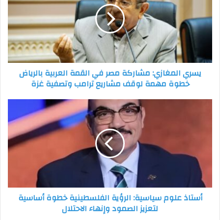
مصر
في
القمة
العربية
بالرياض
خطوة
يسري المغازي: مشاركة مصر في القمة العربية بالرياض
مهمة
خطوة مهمة لوقف مشاريع ترامب وتصفية غزة
لوقف
مشاريع
ترامب
أستاذ
وتصفية
علوم
غزة
سياسية:
الرؤية
الفلسطينية
خطوة
أساسية
لتعزيز
الصمود
أستاذ علوم سياسية: الرؤية الفلسطينية خطوة أساسية
وإنهاء
لتعزيز الصمود وإنهاء الاحتلال
الاحتلال