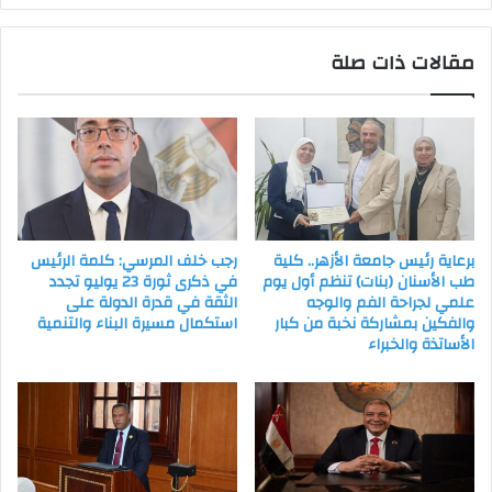
مقالات ذات صلة
برعاية رئيس جامعة الأزهر.. كلية
رجب خلف المرسي: كلمة الرئيس
طب الأسنان (بنات) تنظم أول يوم
في ذكرى ثورة 23 يوليو تجدد
علمي لجراحة الفم والوجه
الثقة في قدرة الدولة على
والفكين بمشاركة نخبة من كبار
استكمال مسيرة البناء والتنمية
الأساتذة والخبراء