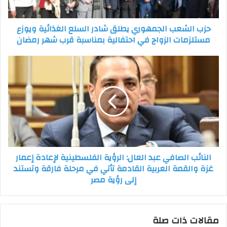
ويوزع
مستلزمات
حزب الشعب الجمهوري يطلق شادر السلع الغذائية ويوزع
الزواج
مستلزمات الزواج في احتفالية بمناسبة قرب شهر رمضان
في
احتفالية
بمناسبة
النائب
قرب
الصافي
شهر
عبد
رمضان
العال:
الرؤية
الفلسطينية
لإعادة
إعمار
غزة
النائب الصافي عبد العال: الرؤية الفلسطينية لإعادة إعمار
والقمة
غزة والقمة العربية القادمة تأتي في مرحلة فارقة وتستند
العربية
إلى رؤية مصر
القادمة
تأتي
في
مرحلة
مقالات ذات صلة
فارقة