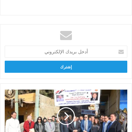
أدخل
بريدك
الإلكتروني
حزب
الشعب
الجمهوري
يطلق
شادر
السلع
الغذائية