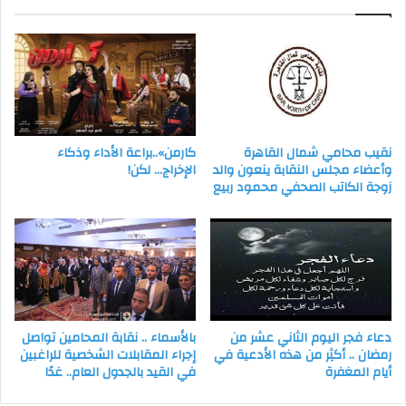
وتستند
إلى
رؤية
مصر
نقيب محامي شمال القاهرة
كارمن»..براعة الأداء وذكاء
وأعضاء مجلس النقابة ينعون والد
الإخراج… لكن!
زوجة الكاتب الصحفي محمود ربيع
دعاء فجر اليوم الثاني عشر من
بالأسماء .. نقابة المحامين تواصل
رمضان .. أكثِر من هذه الأدعية في
إجراء المقابلات الشخصية للراغبين
أيام المغفرة
في القيد بالجدول العام.. غدًا