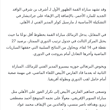
وقد تشهد مباراة القمة الظهور الأول لـ أشرف بن شرقي الوافد
الجديد للمارد الأحمر، بالإضافة إلى الإبقاء على جراديشار في
التشكيلة الأساسية لـ مارسيل كولر المدير الفني لـ الأهلي.
في المقابل، يدخل الزمالك مباراة القمة بحظوظ أقل نوعًا ما حيث
يحتل المركز الثالث في جدول ترتيب الدوري الممتاز، برصيد 27
نقطة في 14 لقاء، ويحاول من النتائج السلبية التي حققها المباريات
الماضية وآخرها التعادل أمام بتروجت في الدوري.
ويخوض البرتغالي جوزيه بيسيرو المدير الفني للزمالك، المباراة
الثانية له بعدما قاد الفارس الأبيض اللقاء الماضي، في مهمة صعبة
أمام حامل لقب الدوري وبطولة أفريقيا.
وتسعى جماهير الفارس الأبيض إلى تكرار الفوز على الأهلي مثل
مباراة السوبر الإفريقي، معولًا على نجمه المتوهج أحمد مصطفى
زيزو، وهدافه ناصر منسي، والعائدين من الإيقاف محمد عواد