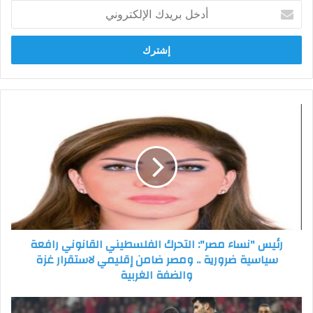
أدخل
بريدك
الإلكتروني
رئيس
"نساء
مصر":
التحرك
الفلسطيني
القانوني
رافعة
سياسية
ضرورية
رئيس "نساء مصر": التحرك الفلسطيني القانوني رافعة
..
سياسية ضرورية .. ومصر ضامن إقليمي لاستقرار غزة
ومصر
والضفة الغربية
ضامن
إقليمي
لاستقرار
بث