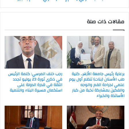
مقالات ذات صلة
برعاية رئيس جامعة الأزهر.. كلية
رجب خلف المرسي: كلمة الرئيس
طب الأسنان (بنات) تنظم أول يوم
في ذكرى ثورة 23 يوليو تجدد
علمي لجراحة الفم والوجه
الثقة في قدرة الدولة على
والفكين بمشاركة نخبة من كبار
استكمال مسيرة البناء والتنمية
الأساتذة والخبراء