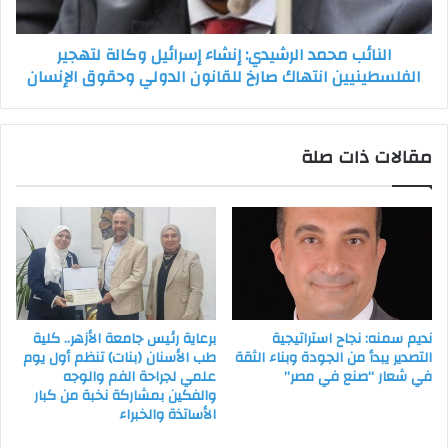
الفلسطينيين
انتهاك
النائب محمد الرشيدي: إنشاء إسرائيل وكالة لتهجير
صارخ
الفلسطينيين انتهاك صارخ للقانون الدولي وحقوق الإنسان
للقانون
الدولي
وحقوق
الإنسان
مقالات ذات صلة
نديم سمنه: نجاح استراتيجية
برعاية رئيس جامعة الأزهر.. كلية
التصدير يبدأ من الجودة وبناء الثقة
طب الأسنان (بنات) تنظم أول يوم
في شعار “صنع في مصر”
علمي لجراحة الفم والوجه
والفكين بمشاركة نخبة من كبار
الأساتذة والخبراء