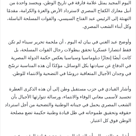
اليوم المجيد يمثل علامة فارقة في تاريخ الوطن، ويجسد واحدة من
أنبل معارك الكفاح المصري لاسترداد الأرض والعزة والكرامة، مقدمًا
التهنئة إلى الرئيس عبد الفتاح السيسي، والقوات المسلحة الباسلة،
وكل أبناء الشعب المصري.
وأوضح عبد الغني في بيان له اليوم ، أن ملحمة تحرير سيناء لم تكن
فقط انتصارا عسكريا تحقق ببطولات رجال القوات المسلحة، بل
كانت أيضًا إنجازًا دبلوماسيا وسياسيا يعكس حكمة الدولة المصرية
في الدفاع عن سيادتها بكل الوسائل، مؤكدًا أن هذه المناسبة ترسّخ
في وجدان الأجيال المتعاقبة دروسًا في التضحية والانتماء للوطن.
وأشار القيادي في حزب مستقبل وطن إلى أن هذه الذكرى العطرة
تجسيد لأسمى معاني الوفاء والانتماء، ورسالة تتوارثها الأجيال بأن
الشعب المصري يحمل في جيناته الوطنية والتضحية من أجل استرداد
حقوقه وتحقيق طموحاته في ظل قيادة وطنية حكيمة تضع مصلحة
الوطن فوق كل اعتبار.
وأشار عبدالغني إلى أن الدولة المصرية، تحت قيادة الرئيس عبد