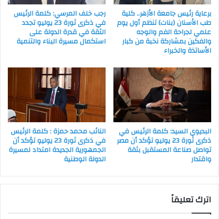
برعاية رئيس جامعة الأزهر.. كلية
رجب خلف المرسي: كلمة الرئيس
طب الأسنان (بنات) تنظم أول يوم
في ذكرى ثورة 23 يوليو تجدد
علمي لجراحة الفم والوجه
الثقة في قدرة الدولة على
والفكين بمشاركة نخبة من كبار
استكمال مسيرة البناء والتنمية
الأساتذة والخبراء
البديوي السيد: كلمة الرئيس في
النائب محمد حمزة : كلمة الرئيس
ذكرى ثورة 23 يوليو تؤكد أن مصر
في ذكرى ثورة 23 يوليو تؤكد أن
تواصل صناعة المستقبل بثقة
الجمهورية الجديدة امتداد لمسيرة
واقتدار
الدولة الوطنية
اترك تعليقاً