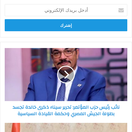
أدخل
بريدك
الإلكتروني
نائب
رئيس
حزب
المؤتمر:
تحرير
سيناء
ذكرى
خالدة
تجسد
نائب رئيس حزب المؤتمر: تحرير سيناء ذكرى خالدة تجسد
بطولة
بطولة الجيش المصري وحكمة القيادة السياسية
الجيش
المصري
وحكمة
النائب
القيادة
سامي