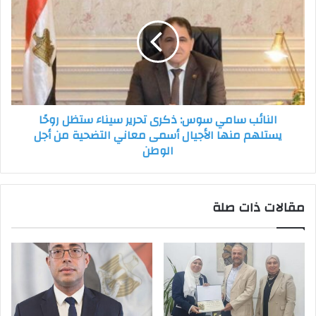
السياسية
سوس:
ذكرى
تحرير
سيناء
ستظل
روحًا
يستلهم
النائب سامي سوس: ذكرى تحرير سيناء ستظل روحًا
منها
يستلهم منها الأجيال أسمى معاني التضحية من أجل
الأجيال
الوطن
أسمى
معاني
التضحية
من
مقالات ذات صلة
أجل
الوطن