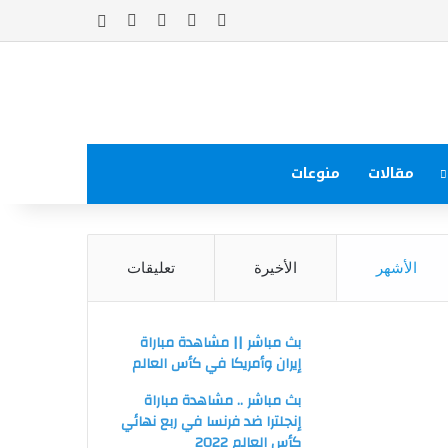
‫X
فيسبوك
‫YouTube
انستقرام
إضافة عمود جا
مقالات
منوعات
الأشهر
الأخيرة
تعليقات
بث مباشر || مشاهدة مباراة
إيران وأمريكا في كأس العالم
بث مباشر .. مشاهدة مباراة
إنجلترا ضد فرنسا في ربع نهائي
كأس العالم 2022