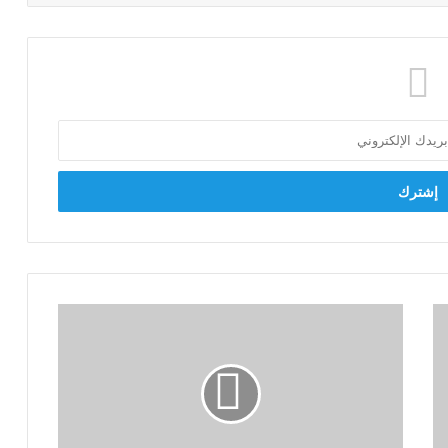
عمرو
القماطي:
غلق
ملف
مخالفات
البناء
والتعدي