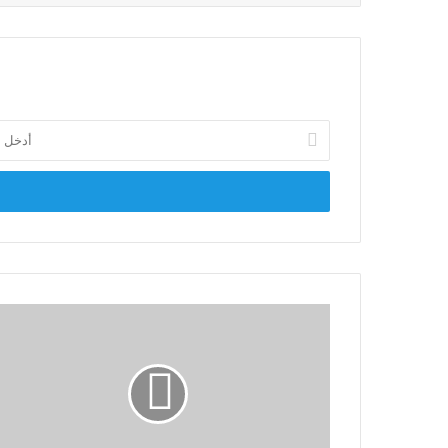
أدخل
بريدك
الإلكتروني
خبير
عسكري:
تنمية
سيناء
كانت
على
رأس