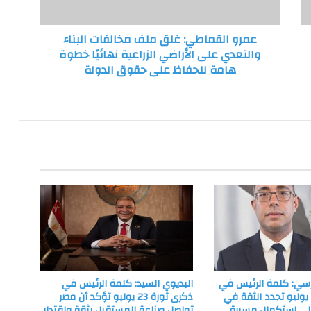
على
الأراضي
عمرو القماطي: غلق ملف مخالفات البناء
الزراعية
والتعدي على الأراضي الزراعية نهائيًا خطوة
نهائيًا
هامة للحفاظ على حقوق الدولة
خطوة
هامة
للحفاظ
على
حقوق
الدولة
سي: كلمة الرئيس في
البديوي السيد: كلمة الرئيس في
كرى ثورة 23 يوليو تجدد الثقة في
ذكرى ثورة 23 يوليو تؤكد أن مصر
على استكمال مسيرة
تواصل صناعة المستقبل بثقة واقتدار