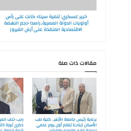
أولويات
الدولة
خبير عسكري: تنمية سيناء كانت على رأس
المصرية..راصدا
أولويات الدولة المصرية..راصدا حجم النهضة
حجم
الاقتصادية المنفذة على أرض الفيروز
النهضة
الاقتصادية
المنفذة
على
أرض
الفيروز
مقالات ذات صلة
برعاية رئيس جامعة الأزهر.. كلية طب
رجب خلف المر
الأسنان (بنات) تنظم أول يوم علمي
ذ
لجراحة الفم والوجه والفكين
قدرة الدولة 