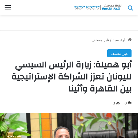
بحث عن
الق
الرئيسية
/
غير مصنف
غير مصنف
أبو هميلة: زيارة الرئيس السيسي
لليونان تعزز الشراكة الإستراتيجية
بين القاهرة وأثينا
3
0