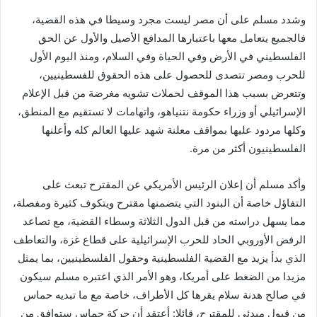
وشدد مسلم على أن مصر ليست مجرد وسيطا في هذه القضية،
فالجميع يتعامل معها باعتبارها المدافع الأصيل والأول عن الحق
الفلسطيني في الأرض وفي الحياة وفي السلام، ومنذ اليوم الأول
للحرب ومصر تتصدى للحصول على هذه الحقوق للفسطينيين،
وتتعرض بسبب هذا الموقف لحملات تشويه مغرضة من قبل الإعلام
الإسرائيلي أو وزراء حكومة نتنياهو، واتهامات لا تستقيم مع المنطق،
وكلها مردود عليها بمواقف معلنة شهد عليها العالم كله وأعلنها
الفلسطينيون أكثر من مرة.
وأكد مسلم أن إعلان الرئيس الأمريكي عن المقترح تبعث على
التفاؤل خاصة أن البنود التي يتضمنها مقترح ويتكوف كثيرة ومفصلة،
مما يسهل دراسته من قبل الدول الثلاثة وسطاء القضية، مع تصاعد
الرفض الأوروبي الحاد للحرب الإسرائيلية على قطاع غزة، والتعاطف
الذي بدأ يزيد مع القضية الفلسطينية وحقول الفلسطينيين، بما يمثل
مزيدا من الضغط على أمريكا، وهو الأمر الذي اعتبره مسلم سيكون
في صالح هدنة سلام يقرها كل الأطراف، خاصة مع ما تبديه حماس
من قبول مبدئي للمقترح، قائلا: أعتقد أن حركة حماس ستوافق من