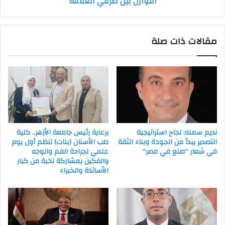
التوازن بين طرفي العلاقة
على
تطبيق
العدالة
مقالات ذات صلة
وتحقيق
التوازن
بين
طرفي
العلاقة
نديم سمنه: نجاح استراتيجية
برعاية رئيس جامعة الأزهر.. كلية
التصدير يبدأ من الجودة وبناء الثقة
طب الأسنان (بنات) تنظم أول يوم
في شعار “صنع في مصر”
علمي لجراحة الفم والوجه
والفكين بمشاركة نخبة من كبار
الأساتذة والخبراء