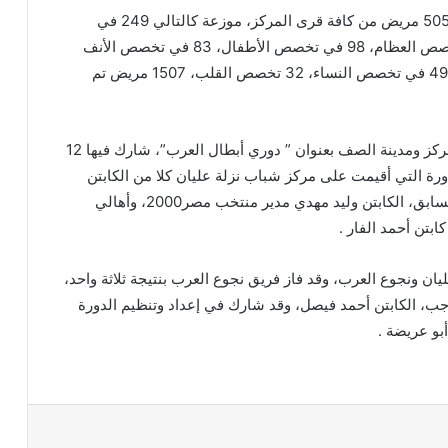
ووقعت القافلة الطبية المجانية، الكشف الطبي على 5050 مريض من كافة قرى المركز، موزعة كالتالي 249 في
تخصص الأسنان، 106 في تخصص الجلدية، 102 في تخصص العظام، 98 في تخصص الأطفال، 83 في تخصص الأنف
والأذن، 71 في تخصص الباطنة، 66 في تخصص الرمد، 49 في تخصص النساء، 32 تخصص القلب، 1507 مريض تم
كما نظم أبو عريضة، أكبر دورة كرة قدم على مستوى مركز ومدينة الصف بعنوان ” دوري أبطال العرب”، شارك فيها 12
رة التي أقيمت على مركز شباب نزلة عليان كلا من الكابتن
شريف عبد الفضيل نجم النادي الأهلي ومنتخب مصر السابق، الكابتن وليد مهدي مدير منتخب مصر2000، وأهالي
بتن أحمد الفار .
يان ونجوع العرب، وقد فاز فريق نجوع العرب بنتيجة ثلاثة واحد،
د رجب، الكابتن أحمد فيصل، وقد شارك في إعداد وتنظيم الدورة
و عريضة .