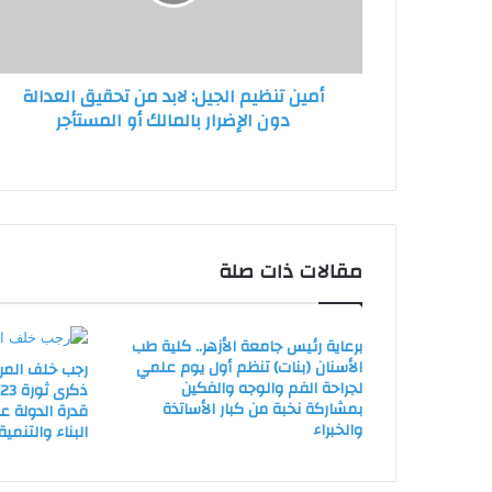
تحقيق
العدالة
دون
الإضرار
أمين تنظيم الجيل: لابد من تحقيق العدالة
بالمالك
دون الإضرار بالمالك أو المستأجر
أو
المستأجر
مقالات ذات صلة
برعاية رئيس جامعة الأزهر.. كلية طب
الأسنان (بنات) تنظم أول يوم علمي
رجب خلف المر
لجراحة الفم والوجه والفكين
ذ
بمشاركة نخبة من كبار الأساتذة
قدرة الدولة 
والخبراء
البناء والتنمية