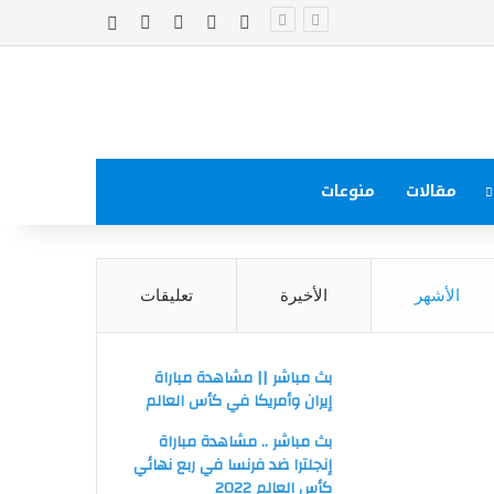
‫X
فيسبوك
‫YouTube
انستقرام
إضافة عمود جا
مقالات
منوعات
الأشهر
الأخيرة
تعليقات
بث مباشر || مشاهدة مباراة
إيران وأمريكا في كأس العالم
بث مباشر .. مشاهدة مباراة
إنجلترا ضد فرنسا في ربع نهائي
كأس العالم 2022