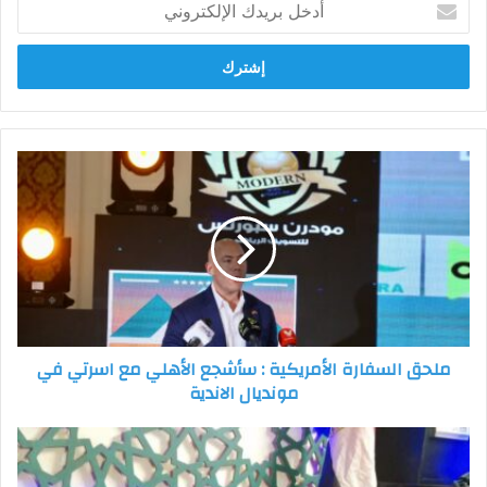
بريدك
الإلكتروني
ملحق
السفارة
الأمريكية
:
سأشجع
الأهلي
مع
اسرتي
في
ملحق السفارة الأمريكية : سأشجع الأهلي مع اسرتي في
مونديال
مونديال الاندية
الاندية
خبير
استثمار
بشيد