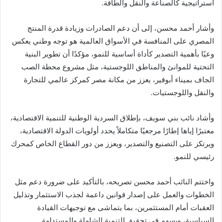
استراتيجية كالصناعة والنقل والطاقة.
وأشار أحمد محسن، إلى أن دعم الصادرات وزيادة قدرة المنتج
المصري على المنافسة في الأسواق العالمية هو توجه وطني يعكس
وعيًا بأهمية التصدير كأداة أساسية للنمو، مؤكدًا أن تطوير البنية
التحتية للموانئ والمناطق اللوجستية، مثل مشروع محطة الصب
الجاف بميناء أبوقير، يعزز من مكانة مصر كمركز عالمي للتجارة
والنقل واللوجستيات.
وأشاد نائب بني سويف، بإطلاق السردية الوطنية للتنمية الاقتصادية،
معتبرًا إياها إطارًا مرجعيًا متكاملاً يحدد أولويات الدولة الاقتصادية،
ويرتكز على التصنيع والتصدير، ويعزز من دور القطاع الخاص كمحرك
رئيسي للنمو.
واختتم النائب أحمد محسن تصريحه، بالتأكيد على ضرورة دعم مثل
الخطوات والعمل على إصدار قوانين داعمة لجذب الاستثمار وتذليل
العقبات أمام المستثمرين، بما يتماشى مع توجيهات القيادة
السياسية، ويسهم في تحقيق التنمية الشاملة والمستدامة.