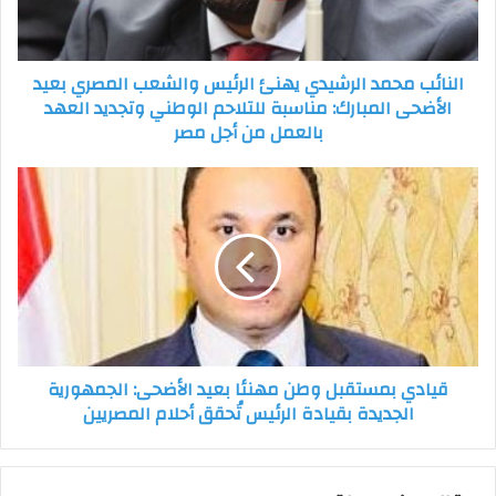
المصري
بعيد
الأضحى
النائب محمد الرشيدي يهنئ الرئيس والشعب المصري بعيد
المبارك:
الأضحى المبارك: مناسبة للتلاحم الوطني وتجديد العهد
مناسبة
بالعمل من أجل مصر
للتلاحم
الوطني
وتجديد
قيادي
العهد
بمستقبل
بالعمل
وطن
من
مهنئا
أجل
بعيد
مصر
الأضحى:
الجمهورية
الجديدة
بقيادة
قيادي بمستقبل وطن مهنئا بعيد الأضحى: الجمهورية
الرئيس
الجديدة بقيادة الرئيس تُحقق أحلام المصريين
تُحقق
أحلام
المصريين