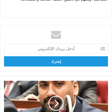
أدخل
بريدك
الإلكتروني
النائب
محمد
الرشيدي
يهنئ
الرئيس
والشعب