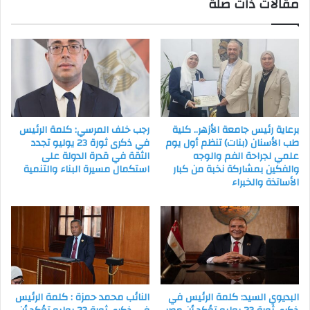
مقالات ذات صلة
برعاية رئيس جامعة الأزهر.. كلية
رجب خلف المرسي: كلمة الرئيس
طب الأسنان (بنات) تنظم أول يوم
في ذكرى ثورة 23 يوليو تجدد
علمي لجراحة الفم والوجه
الثقة في قدرة الدولة على
والفكين بمشاركة نخبة من كبار
استكمال مسيرة البناء والتنمية
الأساتذة والخبراء
البديوي السيد: كلمة الرئيس في
النائب محمد حمزة : كلمة الرئيس