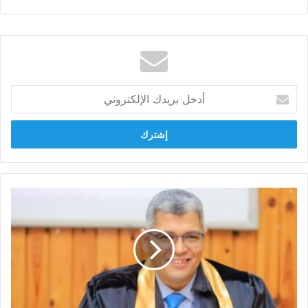
أدخل
بريدك
الإلكتروني
د.حمدي
احمد
زيدان
يكتب:
وجهة
نظر..
الايجار
القديم