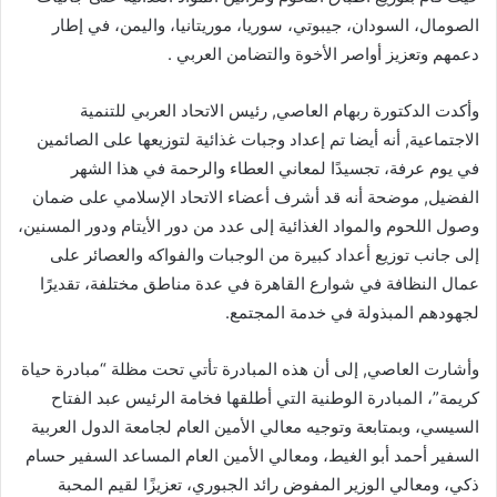
الصومال، السودان، جيبوتي، سوريا، موريتانيا، واليمن، في إطار
دعمهم وتعزيز أواصر الأخوة والتضامن العربي .
وأكدت الدكتورة ربهام العاصي, رئيس الاتحاد العربي للتنمية
الاجتماعية, أنه أيضا تم إعداد وجبات غذائية لتوزيعها على الصائمين
في يوم عرفة، تجسيدًا لمعاني العطاء والرحمة في هذا الشهر
الفضيل, موضحة أنه قد أشرف أعضاء الاتحاد الإسلامي على ضمان
وصول اللحوم والمواد الغذائية إلى عدد من دور الأيتام ودور المسنين،
إلى جانب توزيع أعداد كبيرة من الوجبات والفواكه والعصائر على
عمال النظافة في شوارع القاهرة في عدة مناطق مختلفة، تقديرًا
لجهودهم المبذولة في خدمة المجتمع.
وأشارت العاصي, إلى أن هذه المبادرة تأتي تحت مظلة “مبادرة حياة
كريمة”، المبادرة الوطنية التي أطلقها فخامة الرئيس عبد الفتاح
السيسي، وبمتابعة وتوجيه معالي الأمين العام لجامعة الدول العربية
السفير أحمد أبو الغيط، ومعالي الأمين العام المساعد السفير حسام
ذكي، ومعالي الوزير المفوض رائد الجبوري، تعزيزًا لقيم المحبة