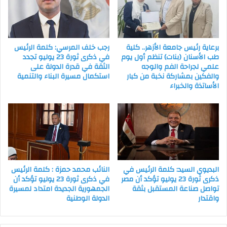
برعاية رئيس جامعة الأزهر.. كلية
رجب خلف المرسي: كلمة الرئيس
طب الأسنان (بنات) تنظم أول يوم
في ذكرى ثورة 23 يوليو تجدد
علمي لجراحة الفم والوجه
الثقة في قدرة الدولة على
والفكين بمشاركة نخبة من كبار
استكمال مسيرة البناء والتنمية
الأساتذة والخبراء
البديوي السيد: كلمة الرئيس في
النائب محمد حمزة : كلمة الرئيس
ذكرى ثورة 23 يوليو تؤكد أن مصر
في ذكرى ثورة 23 يوليو تؤكد أن
تواصل صناعة المستقبل بثقة
الجمهورية الجديدة امتداد لمسيرة
واقتدار
الدولة الوطنية