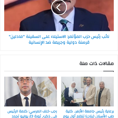
المؤتمر:
الاستيلاء
على
السفينة
"مادلين"
قرصنة
نائب رئيس حزب المؤتمر: الاستيلاء على السفينة "مادلين"
دولية
قرصنة دولية وجريمة ضد الإنسانية
وجريمة
ضد
الإنسانية
مقالات ذات صلة
برعاية رئيس جامعة الأزهر.. كلية
رجب خلف المرسي: كلمة الرئيس
طب الأسنان (بنات) تنظم أول يوم
في ذكرى ثورة 23 يوليو تجدد