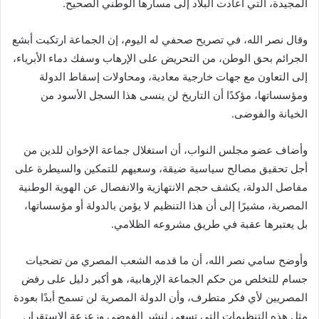
المجيدة، التي أعادت البلاد إلى مسارها الوطني الصحيح.
وقال نصر الله، في تصريح صحفي له اليوم، إن الجماعة ارتكبت أبشع
الجرائم بحق الوطن، من التحريض على الإرهاب وسفك دماء الأبرياء،
إلى التعاون مع جهات خارجية معادية، ومحاولات إسقاط الدولة
ومؤسساتها، مؤكدًا أن التاريخ لن ينسى هذا السجل الأسود من
الخيانة والفوضى.
وأضاف عضو مجلس النواب، أن استغلال جماعة الإخوان للدين من
أجل تحقيق مصالح سياسية ضيقة، وسعيهم للتمكين والسيطرة على
مفاصل الدولة، يكشف حجم الانتهازية والانفصال عن الهوية الوطنية
المصرية، مشيرًا إلى أن هذا التنظيم لا يؤمن بالدولة أو مؤسساتها،
بل يعتبرها عقبة في طريق مشروعه الظلامي.
وأوضح سامي نصر الله، أن ما قدمه الشعب المصري من تضحيات
جسام للتخلص من حكم الجماعة الإرهابية، هو أكبر دليل على رفض
المصريين لأي فكر متطرف، وأن الدولة المصرية لن تسمح أبدًا بعودة
مثل هذه التنظيمات التي تسعى لنشر الفوضى وزعزعة الاستقرار.