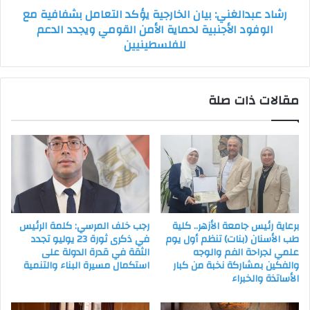
رشاد عبدالغني: بيان الخارجية يؤكد التعامل بشفافية مع
الأجنبية
الوفود الأجنبية لحماية الأمن القومي ويجدد الدعم
لحماية
للفلسطينيين
الأمن
القومي
ويجدد
الدعم
مقالات ذات صلة
للفلسطينيين
برعاية رئيس جامعة الأزهر.. كلية
رجب خلف المرسي: كلمة الرئيس
طب الأسنان (بنات) تنظم أول يوم
في ذكرى ثورة 23 يوليو تجدد
علمي لجراحة الفم والوجه
الثقة في قدرة الدولة على
والفكين بمشاركة نخبة من كبار
استكمال مسيرة البناء والتنمية
الأساتذة والخبراء