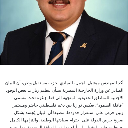
أكد المهندس ميشيل الجمل، القيادي بحزب مستقبل وطن، أن البيان
الصادر عن وزارة الخارجية المصرية بشأن تنظيم زيارات بعض الوفود
الأجنبية للمناطق الحدودية المتجهة إلى قطاع غزة تحت مسمي
“قافلة الصمود”، يعكس توازنا بين دعم فلسطيني حاضر ومستمر
وبين حرص على استقرار حدودها، مضيفا أن البيان يُجسد بشكل
صريح حرص الدولة على احترام سيادتها الوطنية، والتزامها الكامل
بضبط وتنظيم الدخول إلى أراضيها عبر المنافذ الرسمية، بما يتسق