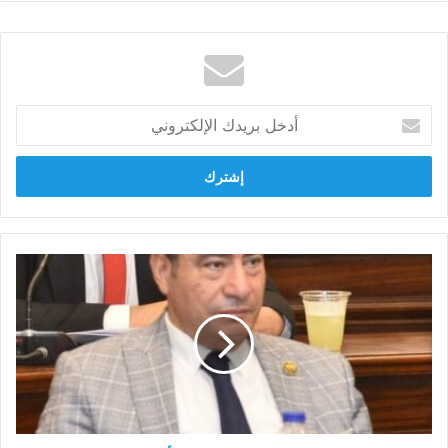
أدخل
بريدك
الإلكتروني
مجاهد
نصار:
وقف
آلة
الحرب
الإسرائيلية
في
المنطقة
السبيل