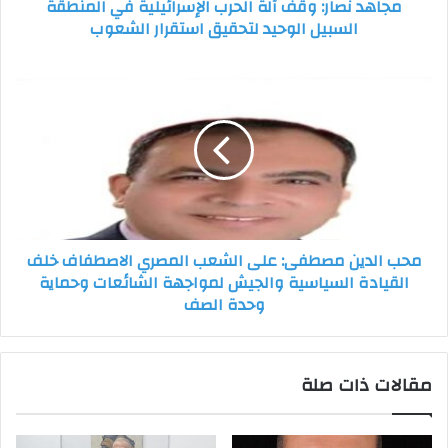
مجاهد نصار: وقف آلة الحرب الإسرائيلية في المنطقة
الوحيد
السبيل الوحيد لتحقيق استقرار الشعوب
لتحقيق
استقرار
الشعوب
محب
الدين
مصطفى:
على
الشعب
المصري
الاصطفاف
خلف
القيادة
محب الدين مصطفى: على الشعب المصري الاصطفاف خلف
السياسية
القيادة السياسية والجيش لمواجهة الشائعات وحماية
والجيش
وحدة الصف
لمواجهة
الشائعات
وحماية
وحدة
مقالات ذات صلة
الصف