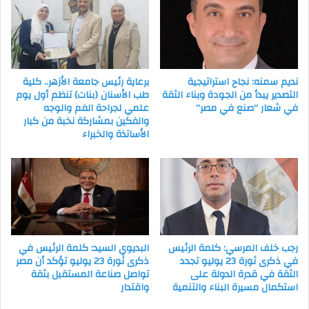
نديم سمنه: نجاح استراتيجية
برعاية رئيس جامعة الأزهر.. كلية
التصدير يبدأ من الجودة وبناء الثقة
طب الأسنان (بنات) تنظم أول يوم
في شعار “صنع في مصر”
علمي لجراحة الفم والوجه
والفكين بمشاركة نخبة من كبار
الأساتذة والخبراء
رجب خلف المرسي: كلمة الرئيس
البديوي السيد: كلمة الرئيس في
في ذكرى ثورة 23 يوليو تجدد
ذكرى ثورة 23 يوليو تؤكد أن مصر
الثقة في قدرة الدولة على
تواصل صناعة المستقبل بثقة
استكمال مسيرة البناء والتنمية
واقتدار