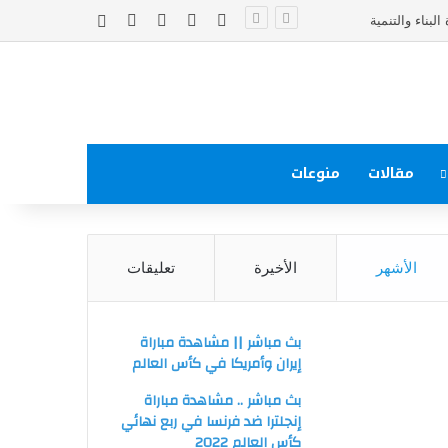
‫X
فيسبوك
‫YouTube
انستقرام
إضافة عمود جا
مقالات
منوعات
الأشهر
الأخيرة
تعليقات
بث مباشر || مشاهدة مباراة
إيران وأمريكا في كأس العالم
بث مباشر .. مشاهدة مباراة
إنجلترا ضد فرنسا في ربع نهائي
كأس العالم 2022