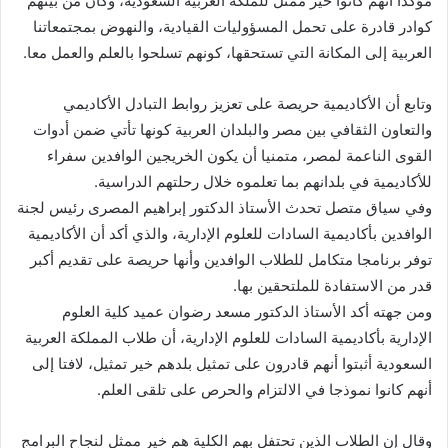
مؤكدا أنهم كانوا خير ممثل للملكة العربية السعودية، وكان من بينهم
كوادر قادرة على تحمل المسؤوليات القيادية، والنهوض بمجتمعاتنا
العربية إلى المكانة التي تستحقها، كونهم تسلحوا بالعلم والعمل معا.
وتابع أن الأكاديمية حريصة على تعزيز روابط التبادل الأكاديمي
والتعاون الثقافي بين مصر والبلدان العربية كونها تأتي ضمن أدوات
القوى الناعمة لمصر، متمنيا أن يكون الخريجين الوافدين سفراء
للأكاديمية في بلدانهم بما تعلموه خلال رحلتهم الدراسية.
وفي سياق متصل تحدث الأستاذ الدكتور إبراهيم المصرى رئيس لجنة
الوافدين بأكاديمية السادات للعلوم الإدارية، والذي أكد أن الأكاديمية
توفر برنامجا متكامل للطلاب الوافدين وأنها حريصة على تقديم أكبر
قدر من الاستفادة للملتحقين بها.
ومن جهته أكد الأستاذ الدكتور مسعد رضوان عميد كلية العلوم
الإدارية بأكاديمية السادات للعلوم الإدارية، أن طلاب المملكة العربية
السعودية أثبتوا أنهم قادرون على تمثيل بلدهم خير تمثيل، لافتا إلى
أنهم كانوا نموذجا في الالتزام والحرص على تلقى العلم.
وقال إن الطلاب الذين تحتفل بهم الكلية هم خير ممثل لنجاح البرامج