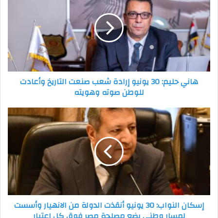
30
يونيو
إرادة
شعب
صنعت
التاريخ
وأعادت
هاني حليم: 30 يونيو إرادة شعب صنعت التاريخ وأعادت
للوطن
للوطن صوته وهويته
صوته
وهويته
إسكان
النواب:
30
يونيو
أنقذت
الدولة
من
الانهيار
وأسست
إسكان النواب: 30 يونيو أنقذت الدولة من الانهيار وأسست
لمسار
لمسار وطني يضع مصلحة مصر فوق كل اعتبار
وطني