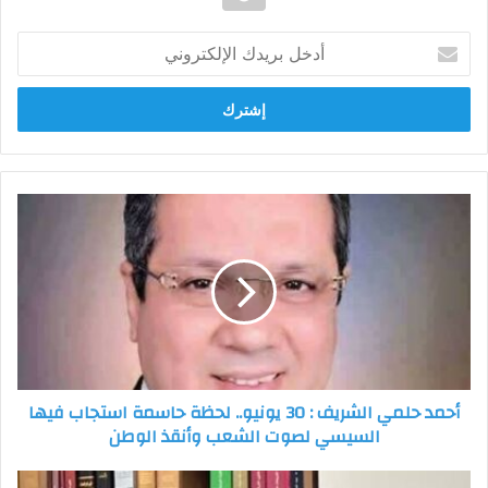
أدخل
بريدك
الإلكتروني
أحمد
حلمي
الشريف
:
30
يونيو..
لحظة
حاسمة
استجاب
أحمد حلمي الشريف : 30 يونيو.. لحظة حاسمة استجاب فيها
فيها
السيسي لصوت الشعب وأنقذ الوطن
السيسي
لصوت
الشعب
محمد