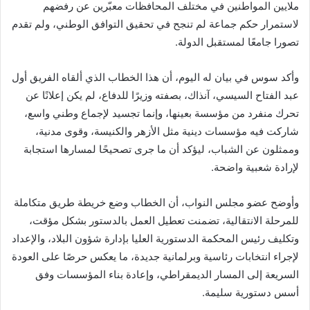
ملايين المواطنين في مختلف المحافظات معبّرين عن رفضهم
لاستمرار حكم جماعة لم تنجح في تحقيق التوافق الوطني، ولم تقدم
تصورا جامعًا لمستقبل الدولة.
وأكد سوس في بيان له اليوم، أن هذا الخطاب الذي ألقاه الفريق أول
عبد الفتاح السيسي، آنذاك، بصفته وزيرًا للدفاع، لم يكن إعلانًا عن
تحرك منفرد من مؤسسة بعينها، وإنما تجسيد لإجماع وطني واسع،
شاركت فيه مؤسسات دينية مثل الأزهر والكنيسة، وقوى مدنية،
وممثلون عن الشباب، ليؤكد أن ما جرى تصحيحًا لمسارها استجابة
لإرادة شعبية واضحة.
وأوضح عضو مجلس النواب، أن الخطاب وضع خريطة طريق متكاملة
للمرحلة الانتقالية، تضمنت تعطيل العمل بالدستور بشكل مؤقت،
وتكليف رئيس المحكمة الدستورية العليا بإدارة شؤون البلاد، والإعداد
لإجراء انتخابات رئاسية وبرلمانية جديدة، ما يعكس حرصًا على العودة
السريعة إلى المسار الديمقراطي، وإعادة بناء المؤسسات وفق
أسس دستورية سليمة.