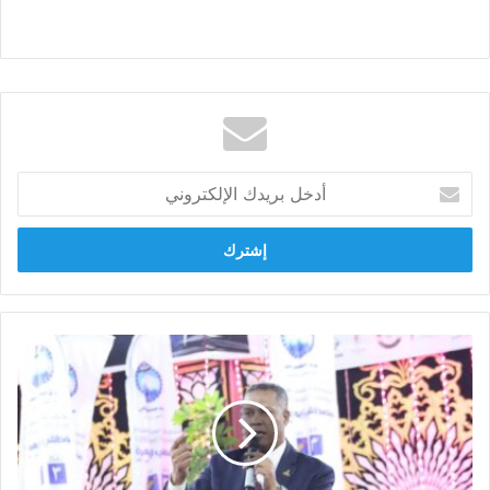
أدخل
بريدك
الإلكتروني
جولات
مكوكية
لمحمد
حمزه
مرشح
"مستقبل
وطن"