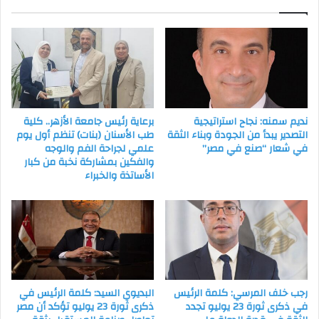
نديم سمنه: نجاح استراتيجية
برعاية رئيس جامعة الأزهر.. كلية
التصدير يبدأ من الجودة وبناء الثقة
طب الأسنان (بنات) تنظم أول يوم
في شعار “صنع في مصر”
علمي لجراحة الفم والوجه
والفكين بمشاركة نخبة من كبار
الأساتذة والخبراء
رجب خلف المرسي: كلمة الرئيس
البديوي السيد: كلمة الرئيس في
في ذكرى ثورة 23 يوليو تجدد
ذكرى ثورة 23 يوليو تؤكد أن مصر