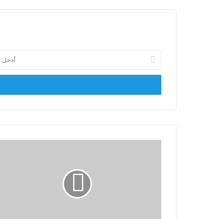
أدخل
بريدك
الإلكتروني
الاتحاد:
ندعم
التحرك
المصري
العاجل
لنصرة
الفلسطينيين
وندعو