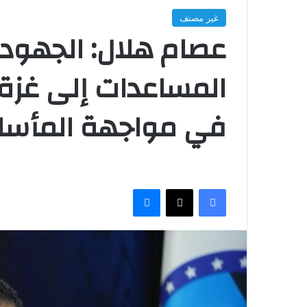
غير مصنف
عصام هلال: الجهود 
المساعدات إلى غزة
في مواجهة المأساة 
فيسبوك
‫X
ماسنجر