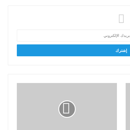
أحمد
الخشن:
ثورة
23
يوليو
وضعت
أساس
الاستقلال..