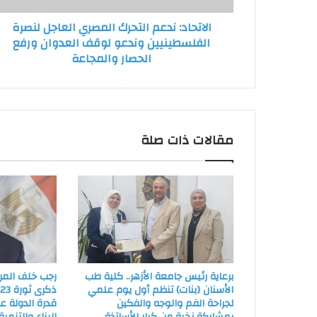
لوقف
الاتحاد: ندعم التحرك المصري العاجل لنصرة
العدوان
الفلسطينيين وندعو لوقف العدوان ورفع
ورفع
الحصار والمجاعة
الحصار
والمجاعة
مقالات ذات صلة
برعاية رئيس جامعة الأزهر.. كلية طب
رجب خلف المر
الأسنان (بنات) تنظم أول يوم علمي
ذ
لجراحة الفم والوجه والفكين
قدرة الدولة 