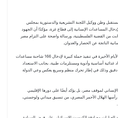
مستقبل وطن ووكيل اللجنة التشريعية والدستورية بمجلس
لإدخال المساعدات الإنسانية إلى قطاع غزة، مؤكدًا أن الجهود
ثابت من القضية الفلسطينية، ورسالة واضحة على التزام مصر
ية الناتجة عن الحصار والعدوان.
وأوضح “هلال” في بيان له اليوم، أن مصر نجحت خلال الأيام الأخيرة في تنفيذ حملة كبيرة لإدخال 166 شاحنة مساعدات
د غذائية أساسية وأدوية ومستلزمات طبية، بجانب الاستعداد
احنة جديدة إضافية من بينها 137 شاحنة دقيق وذلك في إطار تحرك منظم وسريع يعكس وعي الدولة
لإنساني لموقف مصر، بل يؤكد أيضًا على دورها الإقليمي
رأسها الهلال الأحمر المصري، من تنسيق ميداني ولوجستي،
د العبارات مصادقة الكنيست الإسرائيلي على فرض السيادة