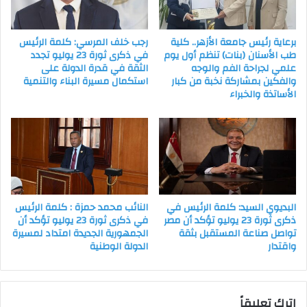
برعاية رئيس جامعة الأزهر.. كلية
رجب خلف المرسي: كلمة الرئيس
طب الأسنان (بنات) تنظم أول يوم
في ذكرى ثورة 23 يوليو تجدد
علمي لجراحة الفم والوجه
الثقة في قدرة الدولة على
والفكين بمشاركة نخبة من كبار
استكمال مسيرة البناء والتنمية
الأساتذة والخبراء
البديوي السيد: كلمة الرئيس في
النائب محمد حمزة : كلمة الرئيس
ذكرى ثورة 23 يوليو تؤكد أن مصر
في ذكرى ثورة 23 يوليو تؤكد أن
تواصل صناعة المستقبل بثقة
الجمهورية الجديدة امتداد لمسيرة
واقتدار
الدولة الوطنية
اترك تعليقاً