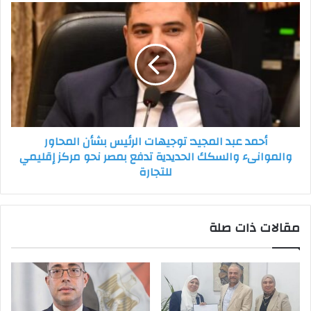
دعم
أحمد
الشعب
عبد
الفلسطيني
المجيد:
توجيهات
الرئيس
بشأن
المحاور
والموانىء
والسكك
أحمد عبد المجيد: توجيهات الرئيس بشأن المحاور
الحديدية
والموانىء والسكك الحديدية تدفع بمصر نحو مركز إقليمي
تدفع
للتجارة
بمصر
نحو
مركز
إقليمي
مقالات ذات صلة
للتجارة