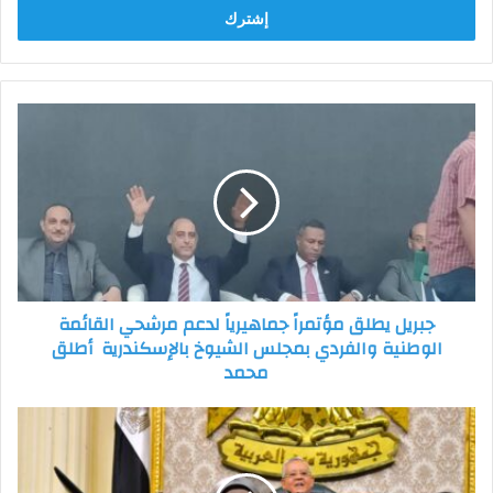
جبريل
يطلق
مؤتمراً
جماهيرياً
لدعم
مرشحي
القائمة
الوطنية
والفردي
جبريل يطلق مؤتمراً جماهيرياً لدعم مرشحي القائمة
بمجلس
الوطنية والفردي بمجلس الشيوخ بالإسكندرية أطلق
الشيوخ
محمد
بالإسكندرية
أطلق
محمد
النائبة
هالة
أبو
السعد: