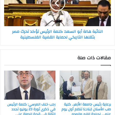
كلمة
الرئيس
تؤكد
تحرك
مصر
النائبة هالة أبو السعد: كلمة الرئيس تؤكد تحرك مصر
بثقلها
بثقلها التاريخي لحماية القضية الفلسطينية
التاريخي
لحماية
القضية
الفلسطينية
مقالات ذات صلة
برعاية رئيس جامعة الأزهر.. كلية
رجب خلف المرسي: كلمة الرئيس
طب الأسنان (بنات) تنظم أول يوم
في ذكرى ثورة 23 يوليو تجدد
علمي لجراحة الفم والوجه
الثقة في قدرة الدولة على