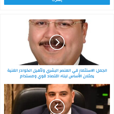
الجمل:
الاستثمار
في
العنصر
البشري
وتأهيل
الكوادر
الفنية
يمثلان
الجمل: الاستثمار في العنصر البشري وتأهيل الكوادر الفنية
الأساس
يمثلان الأساس لبناء اقتصاد قوي ومستدام
لبناء
اقتصاد
قوي
أحمد
ومستدام
عبد
المجيد:
أحلام
التوسع
الإسرائيلي