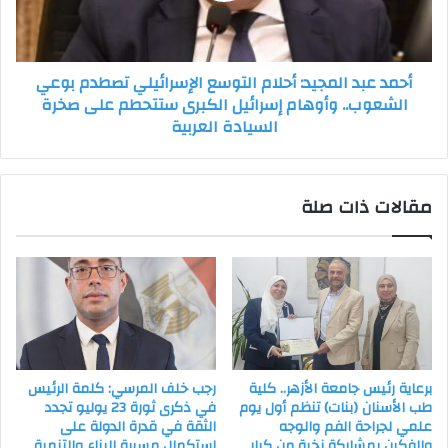
تصطدم
بوعي
الشعوب..
أحمد عبد المجيد: أحلام التوسع الإسرائيلي تصطدم بوعي
وأوهام
الشعوب.. وأوهام إسرائيل الكبرى ستتحطم على صخرة
إسرائيل
السيادة العربية
الكبرى
ستتحطم
على
صخرة
مقالات ذات صلة
السيادة
العربية
برعاية رئيس جامعة الأزهر.. كلية
رجب خلف المرسي: كلمة الرئيس
طب الأسنان (بنات) تنظم أول يوم
في ذكرى ثورة 23 يوليو تجدد
علمي لجراحة الفم والوجه
الثقة في قدرة الدولة على
والفكين بمشاركة نخبة من كبار
استكمال مسيرة البناء والتنمية