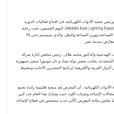
 شعبة الأدوات الكهربائية، فى افتتاح فعاليات الدورة
السابعة من المعرض الدولي لتكنولوجيا الإضاءة والليد (Middle East Lighting Expo)، اليوم الخميس، تحت رعاية
الفريق كامل الوزير، نائب رئيس مجلس الوزراء للتنمية الصناعية ووزير الصناعة والنقل، والذي سيستمر حتى 16
الهندسية والدكتور محمد هلال ، رئيس مجلس إدارة شركة
لمتجددة، بجانب سفير دولة تشاد و دان مونيوزا سفير جمهورية
 الدول العربية والإفريقية (برنامج المشترين الأجانب وتنشيط
دوات الكهربائية ، أن المعرض يُعد منصة إقليمية رائدة تجمع
لات الإضاءة وتقنيات الليد، حيث يشارك هذا العام عدد كبير
 بما يعكس مكانة المعرض كأكبر حدث متخصص في قطاع الإضاءة