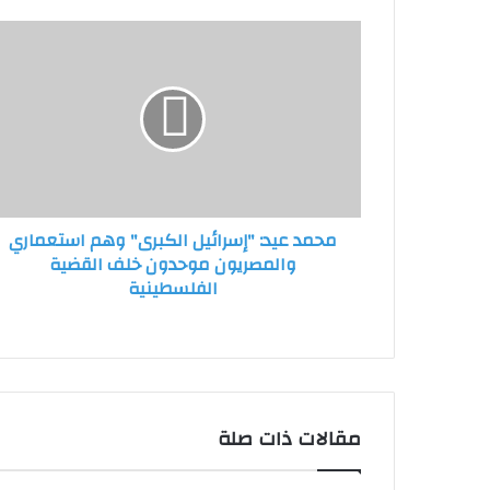
محمد
عيد:
"إسرائيل
الكبرى"
وهم
استعماري
والمصريون
موحدون
خلف
محمد عيد: "إسرائيل الكبرى" وهم استعماري
القضية
والمصريون موحدون خلف القضية
الفلسطينية
الفلسطينية
مقالات ذات صلة