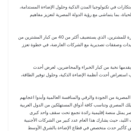
لابتكارات في تكنولوجيا المدن الذكية وحلول الإضاءة المستدامة،
اة، بما يتماشى مع رؤية الدولة المصرية لتعزيز مفاهيم
وتشهد دورة هذا العام إضافة نوعية من خلال برنامج زيارة للمشترين، الذي يستضيف أكثر من 40 من كبار المشترين من
وريدات وصفقات تصديرية مع الشركات العارضة، في خطوة تعزز
مها نخبة من كبار الخبراء والمحاضرين، لعرض أحدث
نب استعراض أحدث أنظمة الإضاءة الذكية، وحلول توفير الطاقة،
لمصرية من الجودة والرقي والمنافسة العالمية وأبدوا اعجابهم
تهلك المصري وتناسب كافة أذواق المستهلكين من الدول العربية
صر يمثل منصة إقليمية رائدة تجمع تحت سقف واحد كبرى
الليد، حيث يشارك هذا العام عدد كبير من الشركات الأجنبية
عرض كأكبر حدث متخصص في قطاع الإضاءة بالشرق الأوسط