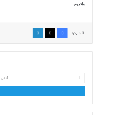
وإفريقيا.
فيسبوك
‫X
لينكدإن
شاركها
أدخل
بريدك
الإلكتروني