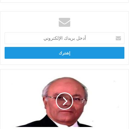
أدخل
بريدك
الإلكتروني
امين
صندوق
اتحاد
الغرف
التجارية:
توقعات
بمزيد
من
تراجع