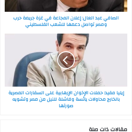
جريمة
حرب
الصافي عبد العال: إعلان المجاعة في غزة جريمة حرب
ومصر
ومصر تواصل دعمها للشعب الفلسطيني
تواصل
دعمها
للشعب
إيليا
الفلسطيني
مفيد:
حملات
الإخوان
الإرهابية
على
السفارات
المصرية
بالخارج
إيليا مفيد: حملات الإخوان الإرهابية على السفارات المصرية
محاولات
بالخارج محاولات يائسة وفاشلة للنيل من مصر وتشويه
يائسة
صورتها
وفاشلة
للنيل
من
مصر
مقالات ذات صلة
وتشويه