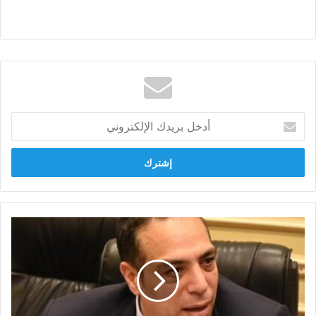
أدخل
بريدك
الإلكتروني
الصافي
عبد
العال:
إعلان
المجاعة
في
غزة