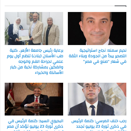
صورتها
نديم سمنه: نجاح استراتيجية
برعاية رئيس جامعة الأزهر.. كلية
التصدير يبدأ من الجودة وبناء الثقة
طب الأسنان (بنات) تنظم أول يوم
في شعار “صنع في مصر”
علمي لجراحة الفم والوجه
والفكين بمشاركة نخبة من كبار
الأساتذة والخبراء
رجب خلف المرسي: كلمة الرئيس
البديوي السيد: كلمة الرئيس في
في ذكرى ثورة 23 يوليو تجدد
ذكرى ثورة 23 يوليو تؤكد أن مصر