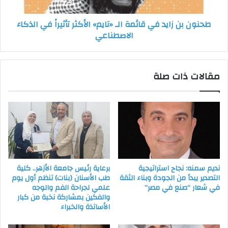
الأكثر
تأثيراً
طحنون بن زايد في قائمة الـ «تايم» الأكثر تأثيراً في الذكاء
في
الاصطناعي
الذكاء
الاصطناعي
مقالات ذات صلة
نديم سمنه: نجاح استراتيجية
برعاية رئيس جامعة الأزهر.. كلية
التصدير يبدأ من الجودة وبناء الثقة
طب الأسنان (بنات) تنظم أول يوم
في شعار “صنع في مصر”
علمي لجراحة الفم والوجه
والفكين بمشاركة نخبة من كبار
الأساتذة والخبراء