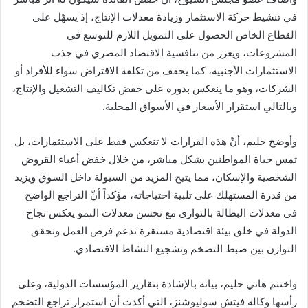
في تنشيط حركة الاستثمار وزيادة معدلات الإنتاج، إذ يسهّل على
القطاع الخاص الحصول على التمويل اللازم للتوسع في
المشروعات، ويعزز من تنافسية الاقتصاد المصري في جذب
الاستثمارات الأجنبية، كما يخفف من تكلفة الاقتراض سواء للأفراد أو
الشركات، وهو ما ينعكس بدوره على خفض تكاليف التشغيل والإنتاج،
وبالتالي استقرار الأسعار في الأسواق المحلية.
وأوضح حليم، أنّ هذه القرارات لا تنعكس فقط على الاستثمارات، بل
تمس حياة المواطنين بشكل مباشر، من خلال خفض أعباء القروض
الشخصية والإسكان، مما يتيح المزيد من السيولة داخل السوق ويزيد
من قدرة المستهلك على تلبية احتياجاته، مؤكداً أنّ التراجع الواضح
في معدلات البطالة بالتوازي مع تحسن معدلات النمو يعكس نجاح
الدولة في خلق بيئة اقتصادية مستقرة تدعم فرص العمل وتحقق
التوازن بين ضبط التضخم وتشجيع النشاط الاقتصادي.
واختتم هاني حليم، بيانه بالإشادة بتقارير المؤسسات الدولية، وعلى
رأسها وكالة فيتش سوليوشنز، التي أكدت أن استمرار تراجع التضخم