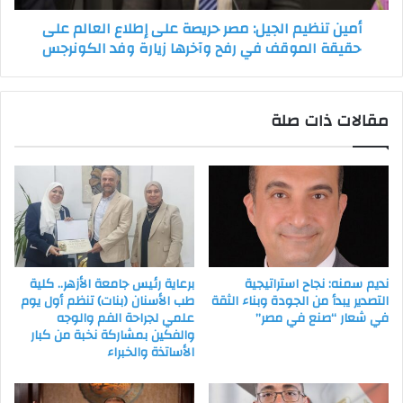
على
أمين تنظيم الجيل: مصر حريصة على إطلاع العالم على
حقيقة
حقيقة الموقف في رفح وآخرها زيارة وفد الكونرجس
الموقف
في
رفح
وآخرها
مقالات ذات صلة
زيارة
وفد
الكونرجس
نديم سمنه: نجاح استراتيجية
برعاية رئيس جامعة الأزهر.. كلية
التصدير يبدأ من الجودة وبناء الثقة
طب الأسنان (بنات) تنظم أول يوم
في شعار “صنع في مصر”
علمي لجراحة الفم والوجه
والفكين بمشاركة نخبة من كبار
الأساتذة والخبراء