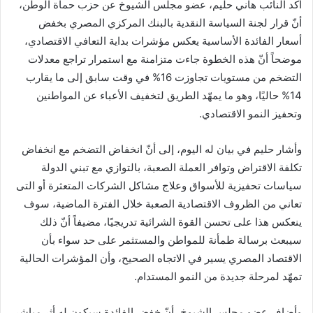
أكّد النائب هاني حليم، عضو مجلس الشيوخ عن حزب حماة الوطن،
أنّ قرار لجنة السياسة النقدية بالبنك المركزي المصري بخفض
أسعار الفائدة الأساسية يعكس مؤشرات بداية التعافي الاقتصادي،
موضحاً أنّ هذه الخطوة جاءت متزامنة مع استمرار تراجع معدلات
التضخم من مستويات تجاوزت 16% في وقت سابق إلى ما يقارب
14% حاليًا، وهو ما يمهّد الطريق لتخفيف الأعباء عن المواطنين
وتحفيز النمو الاقتصادي.
وأشار حليم في بيان له اليوم، إلى أنّ انخفاض التضخم مع انخفاض
تكلفة الاقتراض وتوافر العملة الصعبة، بالتوازي مع تبني الدولة
سياسات تحفيزية للأسواق وعلاج مشاكل الشركات المتعثرة أو التى
تعاني من الظروف الاقتصادية الصعبة خلال الفترة الماضية، سوف
ينعكس هذا على تحسن القوة الشرائية تدريجيًا، مضيفاً أنّ ذلك
سيبعث برسالة طمأنة للمواطن والمستثمر على حد سواء بأن
الاقتصاد المصري يسير في الاتجاه الصحيح، وأن المؤشرات الحالية
تمهّد لمرحلة جديدة من النمو المستدام.
وأضاف عضو مجلس الشيوخ، أنّ خفض الفائدة سيكون له أثر مباشر