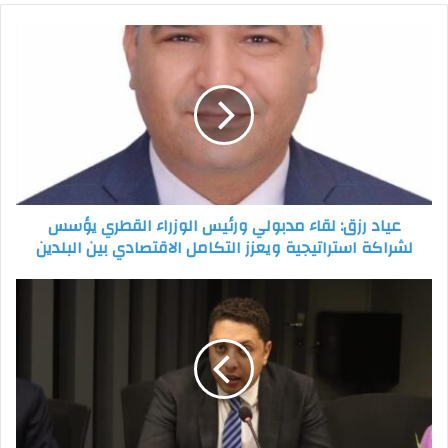
عياد
رزق:
لقاء
مدبولي
ورئيس
الوزراء
القطري
يؤسس
لشراكة
عياد رزق: لقاء مدبولي ورئيس الوزراء القطري يؤسس
استراتيجية
لشراكة استراتيجية ويعزز التكامل الاقتصادي بين البلدين
ويعزز
التكامل
الاقتصادي
أمين
بين
تنظيم
البلدين
الجيل:
مصر
حريصة
على
إطلاع
العالم