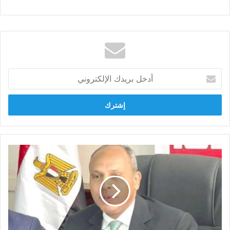
أدخل
بريدك
الإلكتروني
حزب
الاتحاد
يستنكر
تصريحات
نتنياهو
بشأن
تهجير
الفلسطينيين