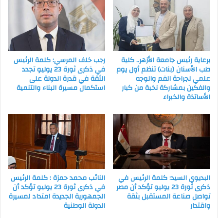
برعاية رئيس جامعة الأزهر.. كلية
رجب خلف المرسي: كلمة الرئيس
طب الأسنان (بنات) تنظم أول يوم
في ذكرى ثورة 23 يوليو تجدد
علمي لجراحة الفم والوجه
الثقة في قدرة الدولة على
والفكين بمشاركة نخبة من كبار
استكمال مسيرة البناء والتنمية
الأساتذة والخبراء
البديوي السيد: كلمة الرئيس في
النائب محمد حمزة : كلمة الرئيس
ذكرى ثورة 23 يوليو تؤكد أن مصر
في ذكرى ثورة 23 يوليو تؤكد أن
تواصل صناعة المستقبل بثقة
الجمهورية الجديدة امتداد لمسيرة
واقتدار
الدولة الوطنية