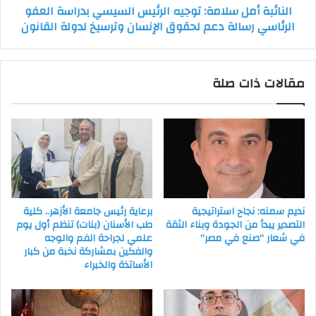
النائبة أمل سلامة: توجيه الرئيس السيسي بدراسة العفو
رسالة
الرئاسي رسالة دعم لحقوق الإنسان وترسيخ لدولة القانون
دعم
لحقوق
الإنسان
وترسيخ
مقالات ذات صلة
لدولة
القانون
نديم سمنه: نجاح استراتيجية
برعاية رئيس جامعة الأزهر.. كلية
التصدير يبدأ من الجودة وبناء الثقة
طب الأسنان (بنات) تنظم أول يوم
في شعار “صنع في مصر”
علمي لجراحة الفم والوجه
والفكين بمشاركة نخبة من كبار
الأساتذة والخبراء