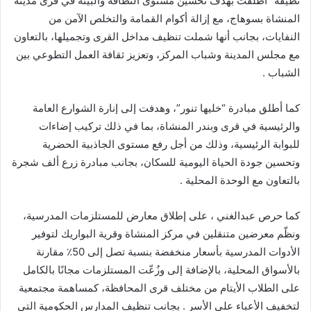
نظيفة” أُطلقت بهدف تحسين مستوى النظافة والبيئة في قرى مدينة
المنشاة بسوهاج، مع إزالة أكوام القمامة والتخلص الآمن من
النفايات، بجانب أنها شملت تنظيف مداخل القرى وتجميلها، بالتعاون
مع مجلس المدينة وشباب المركز، وتعزيز ثقافة العمل التطوعي بين
الشباب .
كما أطلق مبادرة “خليها تنور”، وهدفت إلى إنارة الشوارع العامة
والرئيسية في قرى وبندر المنشاة، بما في ذلك تركيب إضاءات
للبوابة الرئيسية، وذلك من أجل رفع مستوى الجاذبية الحضرية
وتحسين جودة الحياة اليومية للسكان، بجانب مبادرة زرع ألف شجرة
بالتعاون مع الوحدة المحلية .
كما حرص عبدالغني ، على إطلاق معارض للمستلزمات المدرسية،
ونظّم معرضين متنقلين في مركز المنشاة وقرية البواريك لتوفير
الأدوات المدرسية بأسعار منخفضة بنسبة تصل إلى 50٪ مقارنة
بالأسواق المحلية، بالإضافة إلى وزُعّت المستلزمات مجانًا بالكامل
على الطلاب الأيتام من مختلف قرى المحافظة، كمساهمة مجتمعية
لتخفيف الأعباء على الأسر . بجانب تنظيف المدارس الحكومية التي