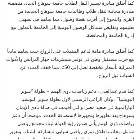
كما أطلق مبادرة تيسير النقل لطلاب جامعة سوهاج الجدد، متضمنة
مبادرة مجانية لنقل طلاب وطالبات جامعة سوهاج الجديدة من
القرى والنجوع إلى أقرب نقطة وصول، مما ساهم في تسهيل
تعليمهم وتقليص مشاكل الوصول اليومية إلى الجامعة بالتعاون مع
إدارة الجامعة والمحافظة.
كما أطلق مبادرة هامة لدعم المقبلات على الزواج حيث ساهم مادياً
مع حزب مستقبل وطن فى توفير مستلزمات جهاز العرائس والأدوات
المنزلية بأسعار مخفضة تصل إلى 50٪، مما خفف العبء عن
الشباب قبل الزواج.
كما قدم عبدالغني ، دعم رياضات ذوي الهمم – بطولة “سوبر
البوتشيا” ، وكان الراعي الرسمي لأول بطولة سوبر البوتشيا
البارالمبية في صعيد مصر، والتي أُقيمت في صالة نادي الإيمان
بسوهاج بعد تطويرها وتجهيزها لاستضافة الحدث، موضحا أن دعم
رياضات ذوي الهمم يأتي ضمن رؤية الدولة لبناء مجتمع رياضي
شامل، بجانب إطلاق دوري رياضي شبابي لمشاركة الشباب وتعزيز