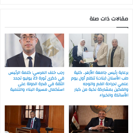
المصري
العروبي
مقالات ذات صلة
برعاية رئيس جامعة الأزهر.. كلية
رجب خلف المرسي: كلمة الرئيس
طب الأسنان (بنات) تنظم أول يوم
في ذكرى ثورة 23 يوليو تجدد
علمي لجراحة الفم والوجه
الثقة في قدرة الدولة على
والفكين بمشاركة نخبة من كبار
استكمال مسيرة البناء والتنمية
الأساتذة والخبراء