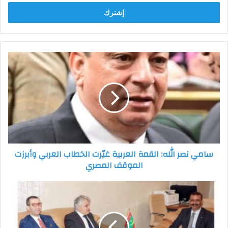
الإلكتروني
سامي
نصر
الله:
القمة
العربية
غيّرت
الخطاب
العربي
وأبرزت
سامي نصر الله: القمة العربية غيّرت الخطاب العربي وأبرزت
الموقف
الموقف المصري
المصري
وزير
الثقافة
الموريتاني
يستقبل