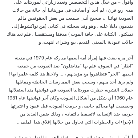
وأقول – من خلال هذين التخصصين وتعدد زياراتي لموريتانيا على
مدى ربع قرن ، لم أجد أو أصادف في موريتانيا أي حالة من حالات
العبودية نهائيا ..، صحيح أنني سمعت من بعض الحقوقيين مالم
يقدمون دليلا عليه ، وهو وقد سجلته في كتابي (من نواكشوط إلى
تمبكتو .. الكتابة على حافة الموت ) مدققا ومستقصيا ، فلم تعد هناك
حالات عبودية بالمعني القديم، بيع وشراء، انتهت، و
آخر مرة بيعت فيها إمرأة أمه أسمها مباركة عام 1979 في مدينة
“اطار” في السوق، علم بها “مناضلون” ضد العبودية من جمعية
اسمها “الحر” فتظاهروا مع مؤيديهم ، … ولاحظ هنا كلمة علموا بها !!
ولم يرها أحد منهم ، وبسبب بعض الممارسات الخاطئة ومقابلها
حملات التشويه حظرت موريتانيا العبودية في قوانينها منذ استقلالها
عام 1960 أي شكل من أشكال العبودية وكان آخر قوانينها عام 1981
وخصصت لها محاكم خاصه، و جرمت العبودية قبل عقود و اعتبرتها
جريمة ضد الإنسانية لاتسقط بالتقادم ، وذلك ضمن العديد من
الإجراءات والخطوات التي تحاول من خلالها إغلاق هذا الملف ..
أما أسباب شيوع هذه الفرية ،فهي قناة الجزيرة القطرية – دائمة