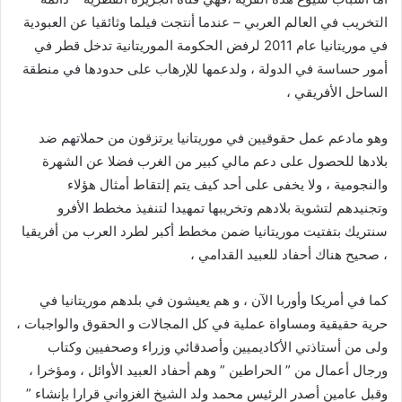
التخريب في العالم العربي – عندما أنتجت فيلما وثائقيا عن العبودية
في موريتانيا عام 2011 لرفض الحكومة الموريتانية تدخل قطر في
أمور حساسة في الدولة ، ولدعمها للإرهاب على حدودها في منطقة
الساحل الأفريقي ،
وهو مادعم عمل حقوقيين في موريتانيا يرتزقون من حملاتهم ضد
بلادها للحصول على دعم مالي كبير من الغرب فضلا عن الشهرة
والنجومية ، ولا يخفى على أحد كيف يتم إلتقاط أمثال هؤلاء
وتجنيدهم لتشوية بلادهم وتخريبها تمهيدا لتنفيذ مخطط الأفرو
سنتريك بتفتيت موريتانيا ضمن مخطط أكبر لطرد العرب من أفريقيا
، صحيح هناك أحفاد للعبيد القدامي ،
كما في أمريكا وأوربا الآن ، و هم يعيشون في بلدهم موريتانيا في
حرية حقيقية ومساواة عملية في كل المجالات و الحقوق والواجبات ،
ولى من أستاذتي الأكاديميين وأصدقائي وزراء وصحفيين وكتاب
ورجال أعمال من ” الحراطين ” وهم أحفاد العبيد الأوائل ، ومؤخرا ،
وقبل عامين أصدر الرئيس محمد ولد الشيخ الغزواني قرارا بإنشاء ”