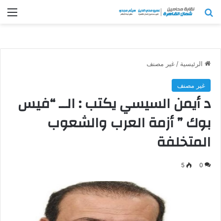
بحث عن
الق
الرئيسية
/
غير مصنف
غير مصنف
د أيمن السيسي يكتب : الــ “فيس
بوك ” أزمة العرب والشعوب
المتخلفة
5
0