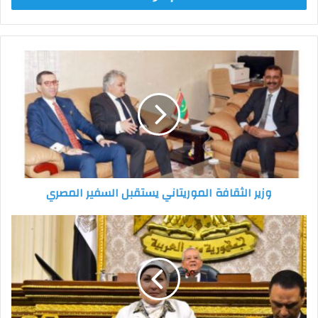
وزير
الثقافة
الموريتاني
يستقبل
السفير
المصري
وزير الثقافة الموريتاني يستقبل السفير المصري
النائبة
هالة
أبو
السعد:
لا
تمييز
بين