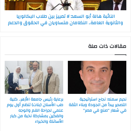
طلاب
البكالوريا
النائبة هالة أبو السعد: لا تمييز بين طلاب البكالوريا
والثانوية
والثانوية العامة.. النظامان متساويان في الحقوق والدعم
العامة..
النظامان
متساويان
في
مقالات ذات صلة
الحقوق
والدعم
نديم سمنه: نجاح استراتيجية
برعاية رئيس جامعة الأزهر.. كلية
التصدير يبدأ من الجودة وبناء الثقة
طب الأسنان (بنات) تنظم أول يوم
في شعار “صنع في مصر”
علمي لجراحة الفم والوجه
والفكين بمشاركة نخبة من كبار
الأساتذة والخبراء