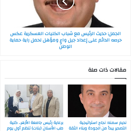
شباب
الكليات
العسكرية
عكس
حرصه
الجمل: حديث الرئيس مع شباب الكليات العسكرية عكس
الدائم
حرصه الدائم على إعداد جيل واعٍ ومؤهل لحمل راية حماية
على
الوطن
إعداد
جيل
واعٍ
ومؤهل
مقالات ذات صلة
لحمل
راية
حماية
الوطن
نديم سمنه: نجاح استراتيجية
برعاية رئيس جامعة الأزهر.. كلية
التصدير يبدأ من الجودة وبناء الثقة
طب الأسنان (بنات) تنظم أول يوم