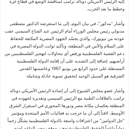
إليه الرئيس الأمريكي دونالد ترامب لمناقشة الوضع في قطاع غزة
وخطط ما بعد الحرب.
وأشار “مدكور”، في بيان اليوم، إلى ما استعرضه الدكتور مصطفى
مدبولي رئيس مجلس الوزراء أمام الرئيس عبد الفتاح السيسي عقب
عودته من نيويورك، والذي يجسّد الجهود المصرية المكثفة للحفاظ
على السلام والأمن في المنطقة، وتأكيد ثوابت الدولة المصرية في
دعم القضية الفلسطينية ورفض أي محاولات لتهجير الفلسطينيين من
أراضيهم، إضافة إلى التشديد على أن إقامة الدولة الفلسطينية
المستقلة على حدود الرابع من يونيو 1967 وعاصمتها القدس
الشرقية هو السبيل الوحيد لتحقيق تسوية عادلة وشاملة.
وأشار عضو مجلس الشيوخ إلى أن إشادة الرئيس الأمريكي دونالد
ترامب بالعلاقات الطيبة مع الرئيس السيسي وتقديره لجهوده في
المنطقة يعكسان مكانة مصر ودورها المحوري في استقرار الشرق
الأوسط، لافتاً إلى أن ما خرجت به فعاليات الأمم المتحدة ومؤتمر
“حل الدولتين” من اعترافات واسعة بالدولة الفلسطينية يشكّل زخماً
دولياً داعماً للحقوق الفلسطينية ويعزز موقف مصر الداعم لهذه