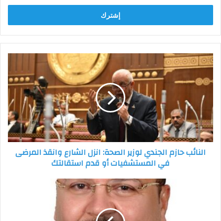
الإلكتروني
النائب
حازم
الجندي
لوزير
الصحة:
انزل
الشارع
وانقذ
المرضى
النائب حازم الجندي لوزير الصحة: انزل الشارع وانقذ المرضى
في
في المستشفيات أو قدم استقالتك
المستشفيات
أو
قدم
الجمل:
استقالتك
حديث
الرئيس
مع