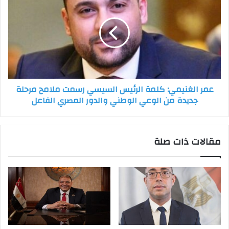
المواطن
الغنيمي:
شرف
كلمة
ومسؤولية
الرئيس
أتطلع
السيسي
لاستكمالها
رسمت
ملامح
مرحلة
جديدة
عمر الغنيمي: كلمة الرئيس السيسي رسمت ملامح مرحلة
من
جديدة من الوعي الوطني والدور المصري الفاعل
الوعي
الوطني
والدور
المصري
مقالات ذات صلة
الفاعل