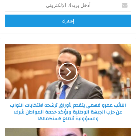
أدخل
بريدك
الإلكتروني
النائب
عمرو
فهمي
يتقدم
بأوراق
ترشحه
لانتخابات
النواب
عن
النائب عمرو فهمي يتقدم بأوراق ترشحه لانتخابات النواب
حزب
عن حزب الجبهة الوطنية ويؤكد خدمة المواطن شرف
الجبهة
ومسؤولية أتطلع لاستكمالها
الوطنية
ويؤكد
خدمة
عمر