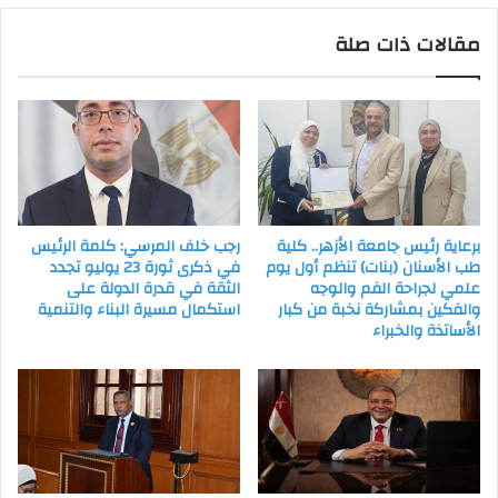
المنطقة
مقالات ذات صلة
برعاية رئيس جامعة الأزهر.. كلية
رجب خلف المرسي: كلمة الرئيس
طب الأسنان (بنات) تنظم أول يوم
في ذكرى ثورة 23 يوليو تجدد
علمي لجراحة الفم والوجه
الثقة في قدرة الدولة على
والفكين بمشاركة نخبة من كبار
استكمال مسيرة البناء والتنمية
الأساتذة والخبراء