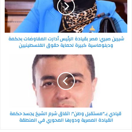
بقيادة
الرئيس
أدارت
المفاوضات
بحكمة
ودبلوماسية
شيرين صبري: مصر بقيادة الرئيس أدارت المفاوضات بحكمة
كبيرة
ودبلوماسية كبيرة لحماية حقوق الفلسطينيين
لحماية
حقوق
الفلسطينيين
قيادي
بـ"مستقبل
وطن":
اتفاق
شرم
الشيخ
يجسد
حكمة
القيادة
قيادي بـ"مستقبل وطن": اتفاق شرم الشيخ يجسد حكمة
المصرية
القيادة المصرية ودورها المحوري في المنطقة
ودورها
المحوري
في