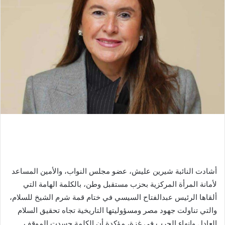
أشادت النائبة شيرين عليش، عضو مجلس النواب، والأمين المساعد
لأمانة المرأة المركزية بحزب مستقبل وطن، بالكلمة الهامة التي
ألقاها الرئيس عبدالفتاح السيسي في ختام قمة شرم الشيخ للسلام،
والتي تناولت جهود مصر ومسؤوليتها التاريخية تجاه تحقيق السلام
العادل وإنهاء الحرب في غزة، مؤكدة أن الكلمة جسدت الموقف