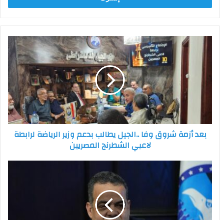
بعد
أزمة
شروق
وفا
..الجيل
يطالب
بدعم
وزير
الرياضة
بعد أزمة شروق وفا ..الجيل يطالب بدعم وزير الرياضة لرابطة
لرابطة
لاعبي الشطرنج المصريين
لاعبي
الشطرنج
المصريين
هلال:
الدبلوماسية
المصرية
تحولت
من
الدفاع