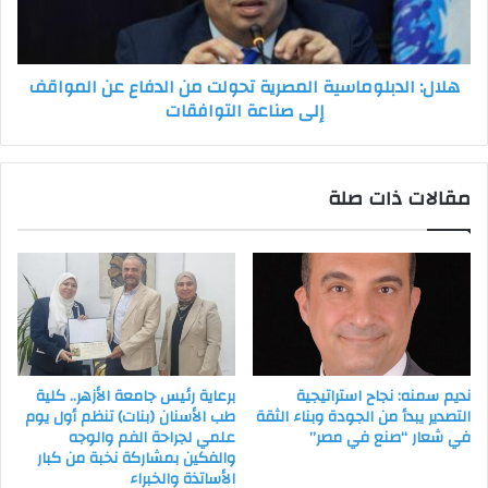
عن
المواقف
إلى
هلال: الدبلوماسية المصرية تحولت من الدفاع عن المواقف
صناعة
إلى صناعة التوافقات
التوافقات
مقالات ذات صلة
نديم سمنه: نجاح استراتيجية
برعاية رئيس جامعة الأزهر.. كلية
التصدير يبدأ من الجودة وبناء الثقة
طب الأسنان (بنات) تنظم أول يوم
في شعار “صنع في مصر”
علمي لجراحة الفم والوجه
والفكين بمشاركة نخبة من كبار
الأساتذة والخبراء