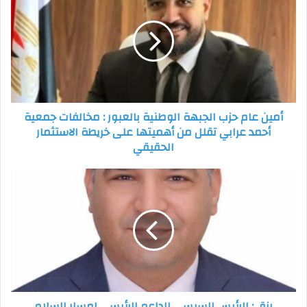
عام
حزب
الجبهة
الوطنية
بالعبور
:
مخالفات
جمعية
أمين عام حزب الجبهة الوطنية بالعبور : مخالفات جمعية
أحمد
أحمد عرابي تقلل من أهميتها على خريطة الاستثمار
عرابي
الحقيقي
تقلل
من
أهميتها
رزق
على
:
خريطة
الرئيس
الاستثمار
السيسي
الحقيقي
الداعم
الرئيسي
لمسار
السلام
الشامل
رزق : الرئيس السيسي الداعم الرئيسي لمسار السلام
والتنمية