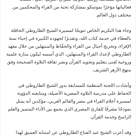
فعالياتها مؤخرًا بموسكو بمشاركة نخبة من القراء والمحكمين من
مختلف دول العالم.
وجاء هذا التكريم الخاص تتويجًا لمسيرة الشيخ الطاروطي الحافلة
بالعطاء في خدمة كتاب الله، وتقديرًا لجهوده الكبيرة في إحياء سنة
الإقراء، وتخريج أجيال من القراء والحفّاظ والمبتهلين من خلال معهد
الطاروطي لإعداد القراء والمبتهلين، الذي أسسه ليكون منارة علمية
وروحية تُعنى بتعليم وتجويد القرآن ونشر ثقافة التلاوة الصحيحة وفق
منهج الأزهر الشريف.
وأشادت اللجنة المنظمة للمسابقة بدور الشيخ الطاروطي في
الحفاظ على مدرسة التلاوة المصرية الأصيلة، ومتابعته الدؤوبة
لمسيرة أعلام القراء في مصر والعالم العربي، مؤكدين أنه يمثل
نموذجًا مشرفًا للقارئ المصري الذي يجمع بين الأداء المتميز والعلم
الراسخ وخدمة القرآن.
وقد أعرب الشيخ عبد الفتاح الطاروطي عن امتنانه العميق لهذا