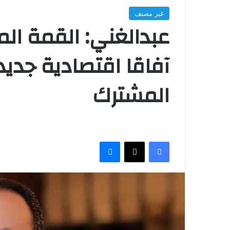
غير مصنف
عبدالغني: القمة الم
آفاقا اقتصادية جديد
المشترك
فيسبوك
‫X
ماسنجر