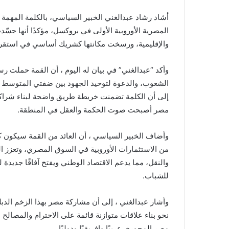
أشاد رشاد عبدالغني الخبير السياسي، بالكلمة المهمة 
المصرية الأوروبية الأولى في بروكسل، مؤكدًا أنها جسّد
والإقليمية، ورسخت مكانتها كشريك أساسي في استقرار 
وأكد “عبدالغني” في بيان له اليوم ، أن القمة حملت 
الشعوب، والدعوة لتوحيد الجهود بين ضفتي المتوسط لم
إلى أن الكلمة تضمنت خريطة طريق واضحة لبناء شراكة 
مصر أصبحت صوت الحكمة والعقل في المنطقة.
وأضاف الخبير السياسي ، أن العائد من القمة سيكون ك
من الاستثمارات الأوروبية في السوق المصري، وتعزز ال
والنقل، مما يدعم الاقتصاد الوطني ويفتح آفاقًا جديدة
للشباب.
وأشار عبدالغني ، إلى أن مشاركة مصر بهذا الزخم الدبلو
نحو بناء علاقات متوازنة قائمة على الاحترام والمصالح ا
مصر المحوري عربيًا وإفريقيًا ودوليًا.