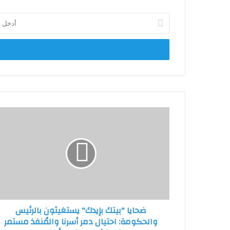
أدخل
بريدك
الإلكتروني
ضحايا
"بيتك
بإيدك" يستغيثون
بالرئيس
والحكومة:
احتيال
دمر
أسرنا
والمُنفذ
ضحايا "بيتك بإيدك" يستغيثون بالرئيس
مستمر
والحكومة: احتيال دمر أسرنا والمُنفذ مستمر
في